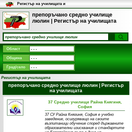
Регистър на училищата и
университетите в България
препоръчано средно училище
люлин | Регистър на училищата
Област
Община
Град/село
Регистър на училищата
препоръчано средно училище люлин | Регистър
на училищата
37 Средно училище Райна Княгиня,
София
37 СУ Райна Княгиня, София е учебно
заведение, осигуряващо на своите
възпитаници обучение според държавните
образователни изисквания и стандартите