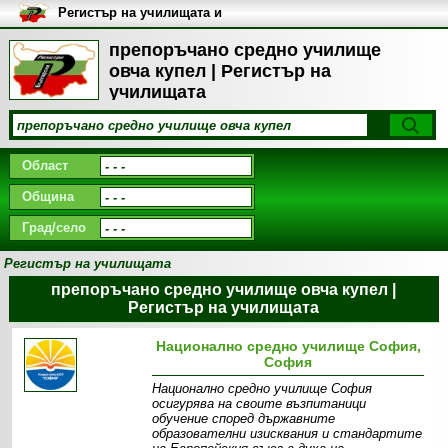
Регистър на училищата и
университетите в България
препоръчано средно училище
овча купел | Регистър на
училищата
Област
Община
Град/село
Регистър на училищата
препоръчано средно училище овча купел |
Регистър на училищата
Национално средно училище София,
София
Национално средно училище София
осигурява на своите възпитаници
обучение според държавните
образователни изисквания и стандартите