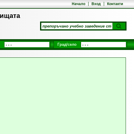
Начало
Вход
Контакти
лищата
Град/село