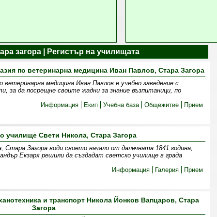
ара загора | Регистър на училищата
зия по ветеринарна медицина Иван Павлов, Стара Загора
о ветеринарна медицина Иван Павлов е учебно заведение с
и, за да посрещне своите жадни за знание възпитаници, по
Информация
Екип
Учебна база
Общежитие
Прием
о училище Свети Никола, Стара Загора
 Стара Загора води своето начало от далечната 1841 година,
сандър Екзарх решили да създадат светско училище в града
Информация
Галерия
Прием
анотехника и транспорт Никола Йонков Вапцаров, Стара
Загора