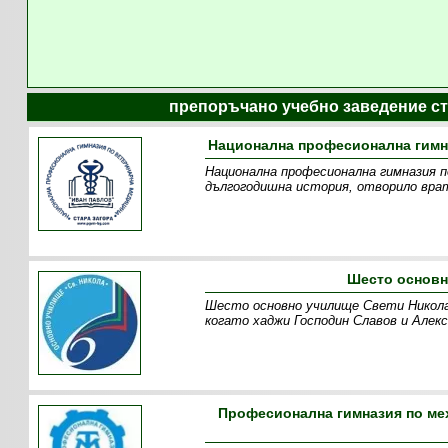
препоръчано учебно заведение ст
Национална професионална гимна
Национална професионална гимназия п
дългогодишна история, отворило врат
Шесто основн
Шесто основно училище Свети Никола,
когато хаджи Господин Славов и Алек
Професионална гимназия по мех