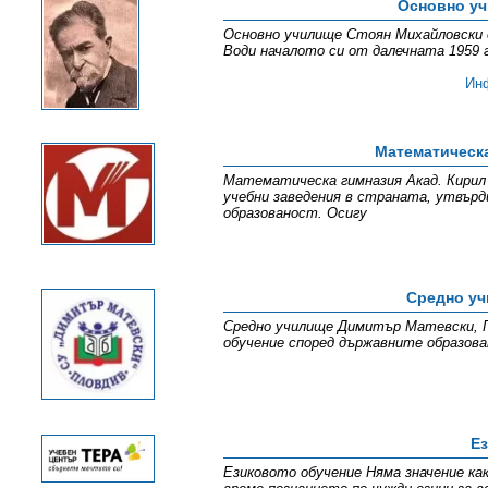
Основно уч
Основно училище Стоян Михайловски е
Води началото си от далечната 1959 г
Ин
Математическа
Математическа гимназия Акад. Кирил 
учебни заведения в страната, утвърд
образованост. Осигу
Средно уч
Средно училище Димитър Матевски, Пл
обучение според държавните образова
Ез
Eзиковото обучение Няма значение ка