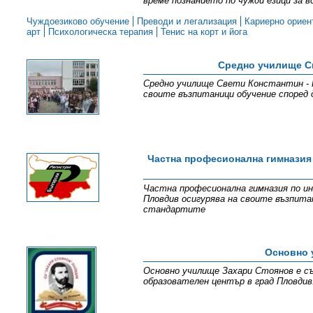
време познанието по чужди езици за в
Чуждоезиково обучение
Преводи и легализация
Кариерно ориен
арт
Психологическа терапия
Тенис на корт и йога
Средно училище С
Средно училище Свети Константин - К
своите възпитаници обучение според
Частна професионална гимназия
Частна професионална гимназия по ин
Пловдив осигурява на своите възпита
стандартите
Основно 
Основно училище Захари Стоянов е съ
образователен център в град Пловдив