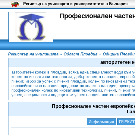
Регистър на училищата и университетите в България
Професионален частен
Регистър на училищата
»
Област Пловдив
»
Община Пловди
авторитетен 
авторитетен колеж в пловдив
,
всяка една специалност води към у
колеж по иновативни технологии
,
добър колеж в пловдив
,
европей
пчекит
,
избор за успех с пчекит пловдив
,
колеж по иновативни тех
европейско ниво пловдив
,
предпочитан колеж в пловдив
,
препоръ
професионален колеж по иновативни технологии
,
пчекит
,
пчекит п
успех
,
специалности водещи към успех плвдив
,
частен европейск
Професионален частен европейск
Га
Информация
ПЧЕКИТ