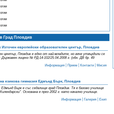
огии
огии
огии
огии
в Град Пловдив
 Източен европейски образователен център, Пловдив
н център, Пловдив е едно от най-младите, но вече утвърдили се
Държавен лиценз № РД-14-102/25.04.2008 г. (обн. ДВ бр. 49
Информация
Прием
Контакти
Мисия
на езикова гимназия Едмънд Бърк, Пловдив
 Едмънд Бърк е със седалище град Пловдив. Тя е базово училище
илендарски". Основана е през 2002 г. като начално училище.
Информация
Галерия
Екип