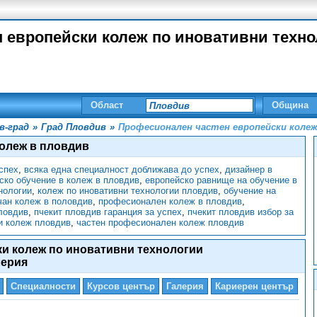
 европейски колеж по иновативни технол
Област
Община
в-град
»
Град Пловдив
»
Професионален частен европейски коле
колеж в пловдив
спех
,
всяка една специалност доближава до успех
,
дизайнер в
ско обучение в колеж в пловдив
,
европейско равнище на обучение в
нологии
,
колеж по иновативни технологии пловдив
,
обучение на
чан колеж в половдив
,
професионален колеж в пловдив
,
ловдив
,
пчекит пловдив гаранция за успех
,
пчекит пловдив избор за
и колеж пловдив
,
частен професионален колеж пловдив
и колеж по иновативни технологии
лерия
Специалности
Курсов център
Галерия
Кариерен център