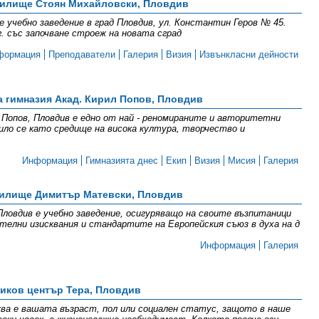
илище Стоян Михайловски, Пловдив
 учебно заведение в град Пловдив, ул. Константин Геров № 45.
. със започване строеж на новата сград
формация
Преподаватели
Галерия
Визия
Извънкласни дейности
 гимназия Акад. Кирил Попов, Пловдив
Попов, Пловдив е едно от най - реномираните и авторитетни
ило се като средище на висока култура, творчество и
Информация
Гимназията днес
Екип
Визия
Мисия
Галерия
илище Димитър Матевски, Пловдив
овдив е учебно заведение, осигуряващо на своите възпитаници
телни изисквания и стандартите на Европейския съюз в духа на д
Информация
Галерия
иков център Тера, Пловдив
ква е вашата възраст, пол или социален статус, защото в наше