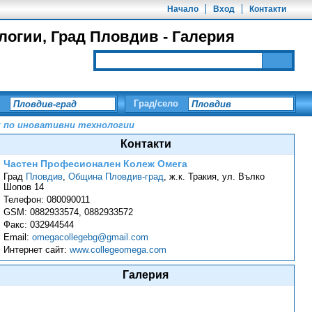
Начало
Вход
Контакти
огии, Град Пловдив - Галерия
Град/село
ж по иновативни технологии
Контакти
Частен Професионален Колеж Омега
Град
Пловдив
,
Община Пловдив-град
,
ж.к. Тракия, ул. Вълко
Шопов 14
Телефон:
080090011
GSM:
0882933574, 0882933572
Факс:
032944544
Email:
omegacollegebg@gmail.com
Интернет сайт:
www.collegeomega.com
Галерия