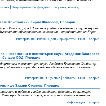
секи човек, е жизненоважна необходимост. Колкото повече ези
тиране
Невротренинг/биофийдбек
Рисуване, музика,
вети Константин - Кирил Философ, Пловдив
ирил Философ, град Пловдив е учебно заведение, осигуряващо на
 държавните образователни изисквания и стандартите на Европ
Информация
Визия
Цели и приоритети
Екип
Галерия
 по информатика и компютърни науки Академик Благовест
Сендов ООД, Пловдив
форматика и компютърни науки Академик Благовест Сендов, гр.
ници обучение според държавните образователни изисквания и
Информация
Обучение
Контакти
Екип
Галерия
училище Захари Стоянов, Пловдив
временно и модерно учебно заведение, развиващ се културно -
. Училище с богата история, която през годините претърпя
Информация
Галерия