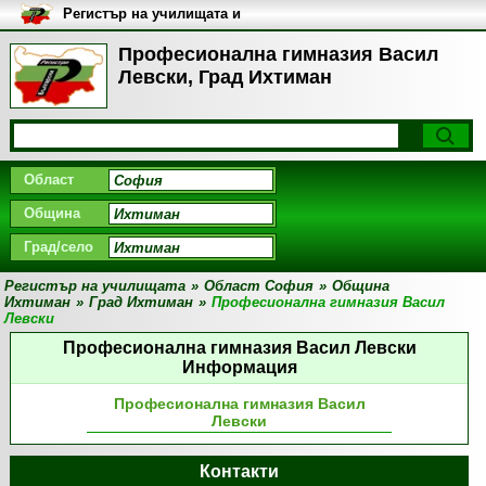
Регистър на училищата и
университетите в България
Професионална гимназия Васил
Левски, Град Ихтиман
Област
Община
Град/село
Регистър на училищата
»
Област София
»
Община
Ихтиман
»
Град Ихтиман
»
Професионална гимназия Васил
Левски
Професионална гимназия Васил Левски
Информация
Професионална гимназия Васил
Левски
Контакти