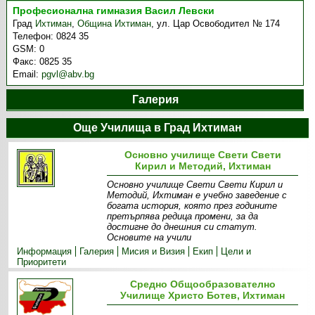
Професионална гимназия Васил Левски
Град
Ихтиман
,
Община Ихтиман
,
ул. Цар Освободител № 174
Телефон:
0824 35
GSM:
0
Факс:
0825 35
Email:
pgvl@abv.bg
Галерия
Още Училища в Град Ихтиман
Основно училище Свети Свети
Кирил и Методий, Ихтиман
Основно училище Свети Свети Кирил и
Методий, Ихтиман е учебно заведение с
богата история, която през годините
претърпява редица промени, за да
достигне до днешния си статут.
Основите на учили
Информация
Галерия
Мисия и Визия
Екип
Цели и
Приоритети
Средно Общообразователно
Училище Христо Ботев, Ихтиман