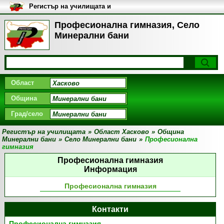
Регистър на училищата и
университетите в България
Професионална гимназия, Село
Минерални бани
Област
Община
Град/село
Регистър на училищата
»
Област Хасково
»
Община
Минерални бани
»
Село Минерални бани
»
Професионална
гимназия
Професионална гимназия
Информация
Професионална гимназия
Контакти
Професионална гимназия