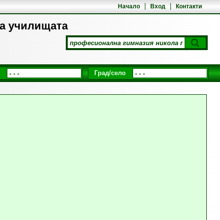
Начало
Вход
Контакти
на училищата
Град/село