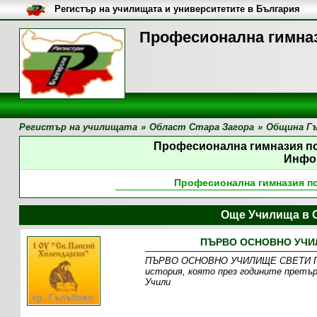
Регистър на училищата и университетите в България
Професионална гимназ
Регистър на училищата
»
Област Стара Загора
»
Община Г
Професионална гимназия по
Инфо
Професионална гимназия по
Още Училища в 
ПЪРВО ОСНОВНО УЧИЛ
ПЪРВО ОСНОВНО УЧИЛИЩЕ СВЕТИ ПАИ
история, която през годините претър
Учили