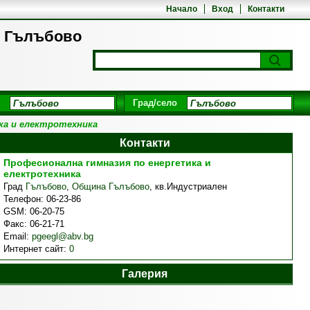
Начало
Вход
Контакти
д Гълъбово
Град/село
ка и електротехника
Контакти
Професионална гимназия по енергетика и
електротехника
Град
Гълъбово
,
Община Гълъбово
,
кв.Индустриален
Телефон:
06-23-86
GSM:
06-20-75
Факс:
06-21-71
Email:
pgeegl@abv.bg
Интернет сайт:
0
Галерия