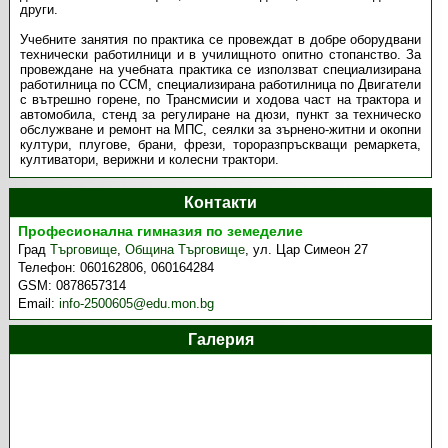
други.
Учебните занятия по практика се провеждат в добре оборудвани
технически работилници и в училищното опитно стопанство. За
провеждане на учебната практика се използват специализирана
работилница по ССМ, специализирана работилница по Двигатели
с вътрешно горене, по Трансмисии и ходова част на трактора и
автомобила, стенд за регулиране на дюзи, пункт за техническо
обслужване и ремонт на МПС, сеялки за зърнено-житни и окопни
култури, плугове, брани, фрези, тороразпръскващи ремаркета,
култиватори, верижни и колесни трактори.
Контакти
Професионална гимназия по земеделие
Град
Търговище
,
Община Търговище
,
ул. Цар Симеон 27
Телефон:
060162806, 060164284
GSM:
0878657314
Email:
info-2500605@edu.mon.bg
Галерия