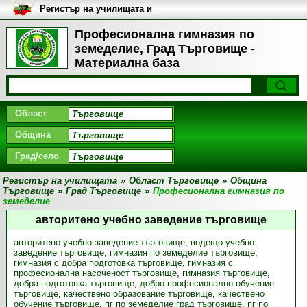
Регистър на училищата и
университетите в България
Професионална гимназия по
земеделие, Град Търговище -
Материална база
Област
Община
Град/село
Регистър на училищата
»
Област Търговище
»
Община
Търговище
»
Град Търговище
»
Професионална гимназия по
земеделие
авторитено учебно заведение търговище
авторитено учебно заведение търговище
,
водещо учебно
заведение търговище
,
гимназия по земеделие търговище
,
гимназия с добра подготовка търговище
,
гимназия с
професионална насоченост търговище
,
гимназия търговище
,
добра подготовка търговище
,
добро професионално обучение
търговище
,
качествено образование търговище
,
качествено
обучение търговище
,
пг по земеделие град търговище
,
пг по