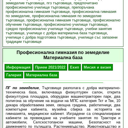
земеделие търговище
,
пгз търговище
,
предпочитано
професионално училище търговище
,
препоръчана
професионална гимназия търговище
,
професионална гимназия
по земеделие
,
професионална гимназия по земеделие
търговище
,
професионална гимназия търговище
,
професионално
обучение търговище
,
професионално училище търговище
,
средно професионално училище търговище
,
учебни занятия
търговище
,
училище с добра материална база търговище
,
училище с добра подготовка търговище
,
училище със запазени
традиции търговище
Професионална гимназия по земеделие
Материална база
Информация
Прием 2021/2022
Екип
Мисия и визия
Галерия
Материална база
ПГ по земеделие
, Търговище разполага с добра материално-
техническа база, включваща физкултурен салон, открита
физкултурна площадка, оборудван машинотракторен парк, два
полигона за обучение на водачи на МПС категория Ткт и Твк, 10
декара обработваема земя, овощна градина, работилници, два
компютърни кабинета, музейна сбирка за историята на
гимназията, медицински кабинет. Изградени са специализирани
кабинети за провеждане на учебните занятия по Трактори и
автомобили, Селскостопански машини, Безопасност на
движението по пътищата, Растениевъдство, Животновъдство и