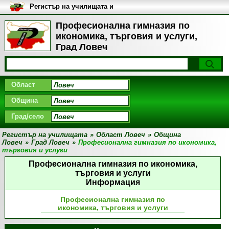
Регистър на училищата и
университетите в България
Професионална гимназия по
икономика, търговия и услуги,
Град Ловеч
Област
Община
Град/село
Регистър на училищата
»
Област Ловеч
»
Община
Ловеч
»
Град Ловеч
»
Професионална гимназия по икономика,
търговия и услуги
Професионална гимназия по икономика,
търговия и услуги
Информация
Професионална гимназия по
икономика, търговия и услуги