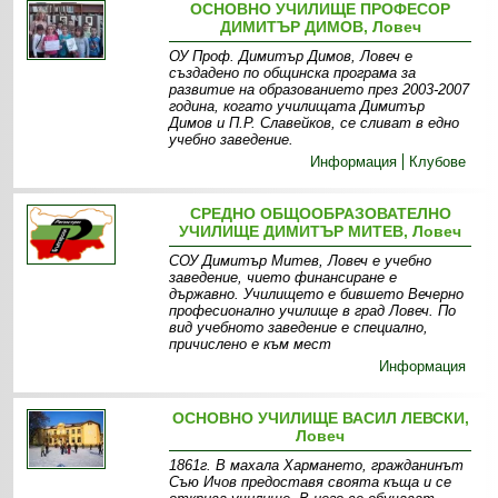
ОСНОВНО УЧИЛИЩЕ ПРОФЕСОР
ДИМИТЪР ДИМОВ, Ловеч
ОУ Проф. Димитър Димов, Ловеч е
създадено по общинска програма за
развитие на образованието през 2003-2007
година, когато училищата Димитър
Димов и П.Р. Славейков, се сливат в едно
учебно заведение.
Информация
Клубове
СРЕДНО ОБЩООБРАЗОВАТЕЛНО
УЧИЛИЩЕ ДИМИТЪР МИТЕВ, Ловеч
СОУ Димитър Митев, Ловеч е учебно
заведение, чието финансиране е
държавно. Училището е бившето Вечерно
професионално училище в град Ловеч. По
вид учебното заведение е специално,
причислено е към мест
Информация
ОСНОВНО УЧИЛИЩЕ ВАСИЛ ЛЕВСКИ,
Ловеч
1861г. В махала Хармането, гражданинът
Съю Ичов предоставя своята къща и се