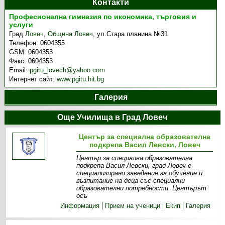
Контакти
Професионална гимназия по икономика, търговия и
услуги
Град
Ловеч
,
Община Ловеч
,
ул.Стара планина №31
Телефон:
0604355
GSM:
0604353
Факс:
0604353
Email:
pgitu_lovech@yahoo.com
Интернет сайт:
www.pgitu.hit.bg
Галерия
Още Училища в Град Ловеч
Център за специална образователна
подкрепа Васил Левски, Ловеч
Център за специална образователна
подкрепа Васил Левски, град Ловеч е
специализирано заведение за обучение и
възпитание на деца със специални
образователни потребности. Центърът
осъ
Информация
Прием на ученици
Екип
Галерия