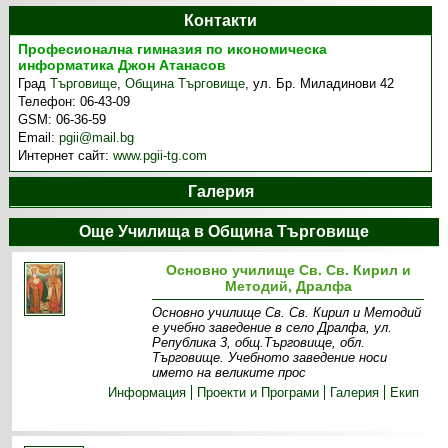
Контакти
Професионална гимназия по икономическа
информатика Джон Атанасов
Град
Търговище
,
Община Търговище
,
ул. Бр. Миладинови 42
Телефон:
06-43-09
GSM:
06-36-59
Email:
pgii@mail.bg
Интернет сайт:
www.pgii-tg.com
Галерия
Още Училища в Община Търговище
Основно училище Св. Св. Кирил и
Методий, Дралфа
Основно училище Св. Св. Кирил и Методий
е учебно заведение в село Дралфа, ул.
Република 3, общ.Търговище, обл.
Търговище. Учебното заведение носи
името на великите прос
Информация
Проекти и Програми
Галерия
Екип