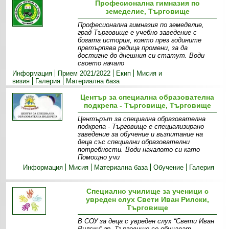
Професионална гимназия по
земеделие, Търговище
Професионална гимназия по земеделие,
град Търговище е учебно заведение с
богата история, която през годините
претърпява редица промени, за да
достигне до днешния си статут. Води
своето начало
Информация
Прием 2021/2022
Екип
Мисия и
визия
Галерия
Материална база
Център за специална образователна
подкрепа - Търговище, Търговище
Центърът за специална образователна
подкрепа - Търговище е специализирано
заведение за обучение и възпитание на
деца със специални образователни
потребности. Води началото си като
Помощно учи
Информация
Мисия
Материална база
Обучение
Галерия
Специално училище за ученици с
увреден слух Свети Иван Рилски,
Търговище
В СОУ за деца с увреден слух “Свети Иван
Рилски” гр. Търговище се обучават