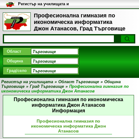
Регистър на училищата и
университетите в България
Професионална гимназия по
икономическа информатика
Джон Атанасов, Град Търговище
Област
Община
Град/село
Регистър на училищата
»
Област Търговище
»
Община
Търговище
»
Град Търговище
»
Професионална гимназия по
икономическа информатика Джон Атанасов
Професионална гимназия по икономическа
информатика Джон Атанасов
Информация
Професионална гимназия по
икономическа информатика Джон
Атанасов