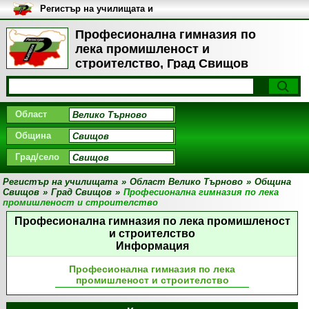
Регистър на училищата и
университетите в България
Професионална гимназия по
лека промишленост и
строителство, Град Свищов
Област
Община
Град/село
Регистър на училищата
»
Област Велико Търново
»
Община
Свищов
»
Град Свищов
»
Професионална гимназия по лека
промишленост и строителство
Професионална гимназия по лека промишленост
и строителство
Информация
Професионална гимназия по лека
промишленост и строителство