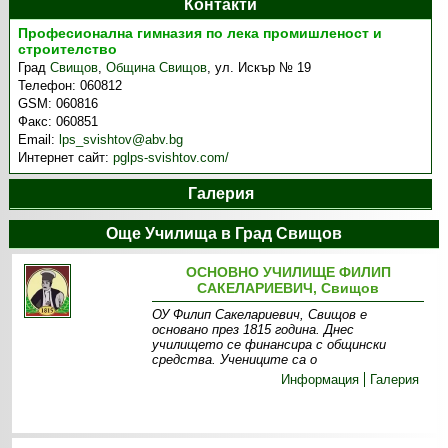
Контакти
Професионална гимназия по лека промишленост и
строителство
Град
Свищов
,
Община Свищов
,
ул. Искър № 19
Телефон:
060812
GSM:
060816
Факс:
060851
Email:
lps_svishtov@abv.bg
Интернет сайт:
pglps-svishtov.com/
Галерия
Още Училища в Град Свищов
ОСНОВНО УЧИЛИЩЕ ФИЛИП
САКЕЛАРИЕВИЧ, Свищов
ОУ Филип Сакелариевич, Свищов е
основано през 1815 година. Днес
училището се финансира с общински
средства. Учениците са о
Информация
Галерия