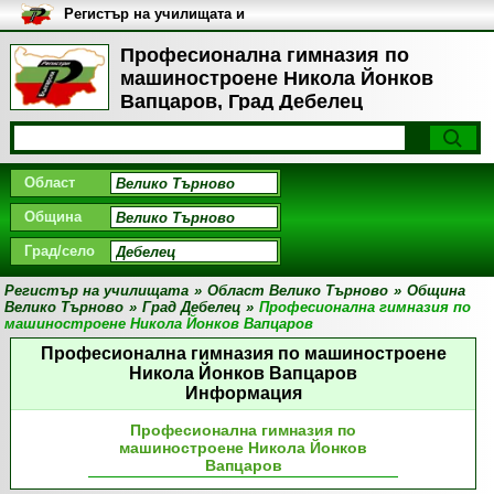
Регистър на училищата и
университетите в България
Професионална гимназия по
машиностроене Никола Йонков
Вапцаров, Град Дебелец
Област
Община
Град/село
Регистър на училищата
»
Област Велико Търново
»
Община
Велико Търново
»
Град Дебелец
»
Професионална гимназия по
машиностроене Никола Йонков Вапцаров
Професионална гимназия по машиностроене
Никола Йонков Вапцаров
Информация
Професионална гимназия по
машиностроене Никола Йонков
Вапцаров