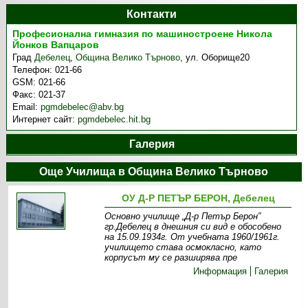
Контакти
Професионална гимназия по машиностроене Никола
Йонков Вапцаров
Град
Дебелец
,
Община Велико Търново
,
ул. Оборище20
Телефон:
021-66
GSM:
021-66
Факс:
021-37
Email:
pgmdebelec@abv.bg
Интернет сайт:
pgmdebelec.hit.bg
Галерия
Още Училища в Община Велико Търново
ОУ Д-Р ПЕТЪР БЕРОН, Дебелец
Основно училище „Д-р Петър Берон”
гр.Дебелец в днешния си вид е обособено
на 15.09.1934г. От учебната 1960/1961г.
училището става осмокласно, като
корпусът му се разширява пре
Информация
Галерия