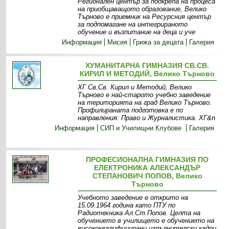
Регионален център за подкрепа на процеса
на приобщаващото образование, Велико
Търново е приемник на Ресурсния център
за подпомагане на интегрираното
обучение и възпитание на деца и уче
Информация
Мисия
Грижа за децата
Галерия
ХУМАНИТАРНА ГИМНАЗИЯ СВ.СВ.
КИРИЛ И МЕТОДИЙ, Велико Търново
ХГ Св.Св. Кирил и Методий, Велико
Търново е най-старото учебно заведение
на територията на град Велико Търново.
Профилираната подготовка е по
направления: Право и Журналистика. ХГ&n
Информация
СИП и Училищни Клубове
Галерия
ПРОФЕСИОНАЛНА ГИМНАЗИЯ ПО
ЕЛЕКТРОНИКА АЛЕКСАНДЪР
СТЕПАНОВИЧ ПОПОВ, Велико
Търново
Учебното заведение е открито на
15.09.1964 година като ПТУ по
Радиотехника Ал.Ст.Попов. Целта на
обучението в училището е обучението на
висококвалифицирани изпълнителски кадри