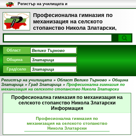
Регистър на училищата и
университетите в България
Професионална гимназия по
механизация на селското
стопанство Никола Златарски,
Град Златарица
Област
Община
Град/село
Регистър на училищата
»
Област Велико Търново
»
Община
Златарица
»
Град Златарица
»
Професионална гимназия по
механизация на селското стопанство Никола Златарски
Професионална гимназия по механизация на
селското стопанство Никола Златарски
Информация
Професионална гимназия по
механизация на селското стопанство
Никола Златарски