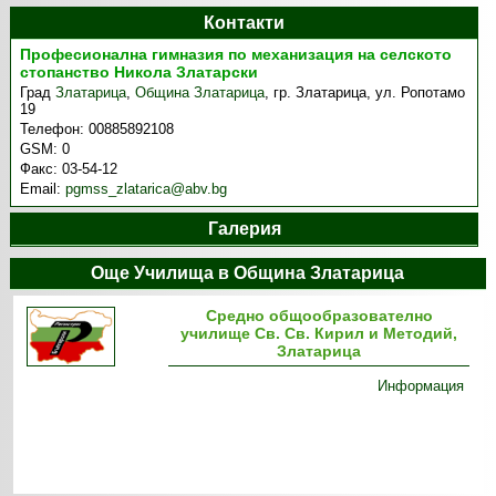
Контакти
Професионална гимназия по механизация на селското
стопанство Никола Златарски
Град
Златарица
,
Община Златарица
,
гр. Златарица, ул. Ропотамо
19
Телефон:
00885892108
GSM:
0
Факс:
03-54-12
Email:
pgmss_zlatarica@abv.bg
Галерия
Още Училища в Община Златарица
Средно общообразователно
училище Св. Св. Кирил и Методий,
Златарица
Информация