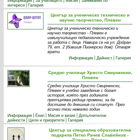
Информация
За училището
Мисия
Занимания по
интереси
Галерия
Център за ученическо техническо и
научно творчество, Плевен
Център за ученическо техническо и
научно творчество - Плевен е
извънучилищно педагогическо учреждение
за работа с деца. Намира се на ул. Дойран
79, ет. 2 (бившия Пионерски дом). Отваря
врати
Информация
Дейност
Галерия
Средно училище Христо Смирненски,
Плевен
Средно училище Христо Смирненски,
Плевен е учебно заведение с богат
история, която през годините
претърпява редица промени, за да
достигне до днешния си статут. През
всички тези немалко годин
Информация
Екип
Мисия и визия
Допълнителни
дейности
Цели и приоритети
Галерия
Център за специална образователна
подкрепа Петко Рачев Славейков -