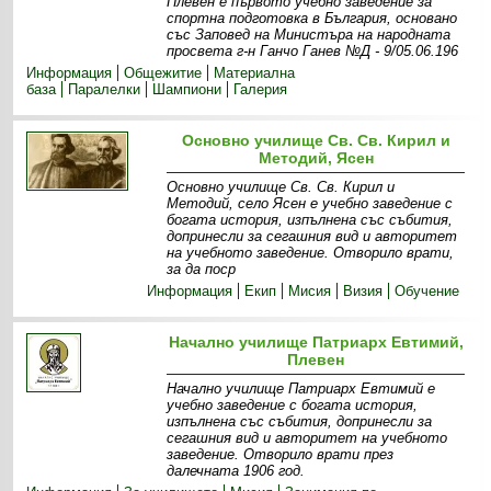
Плевен е първото учебно заведение за
спортна подготовка в България, основано
със Заповед на Министъра на народната
просвета г-н Ганчо Ганев №Д - 9/05.06.196
Информация
Общежитие
Материална
база
Паралелки
Шампиони
Галерия
Основно училище Св. Св. Кирил и
Методий, Ясен
Основно училище Св. Св. Кирил и
Методий, село Ясен е учебно заведение с
богата история, изпълнена със събития,
допринесли за сегашния вид и авторитет
на учебното заведение. Отворило врати,
за да поср
Информация
Екип
Мисия
Визия
Обучение
Начално училище Патриарх Евтимий,
Плевен
Начално училище Патриарх Евтимий е
учебно заведение с богата история,
изпълнена със събития, допринесли за
сегашния вид и авторитет на учебното
заведение. Отворило врати през
далечната 1906 год.