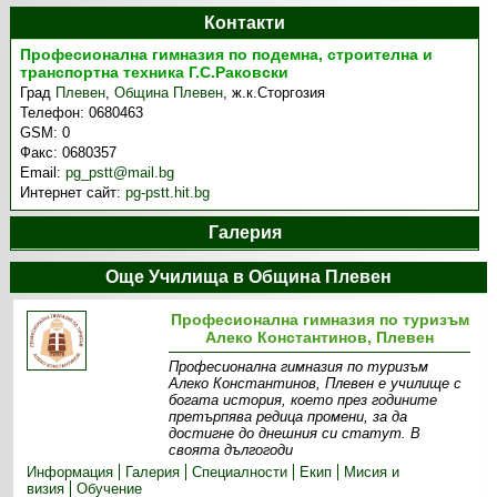
Контакти
Професионална гимназия по подемна, строителна и
транспортна техника Г.С.Раковски
Град
Плевен
,
Община Плевен
,
ж.к.Сторгозия
Телефон:
0680463
GSM:
0
Факс:
0680357
Email:
pg_pstt@mail.bg
Интернет сайт:
pg-pstt.hit.bg
Галерия
Още Училища в Община Плевен
Професионална гимназия по туризъм
Алеко Константинов, Плевен
Професионална гимназия по туризъм
Алеко Константинов, Плевен е училище с
богата история, което през годините
претърпява редица промени, за да
достигне до днешния си статут. В
своята дългогоди
Информация
Галерия
Специалности
Екип
Мисия и
визия
Обучение