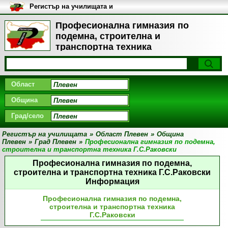
Регистър на училищата и
университетите в България
Професионална гимназия по
подемна, строителна и
транспортна техника
Г.С.Раковски, Град Плевен
Област
Община
Град/село
Регистър на училищата
»
Област Плевен
»
Община
Плевен
»
Град Плевен
»
Професионална гимназия по подемна,
строителна и транспортна техника Г.С.Раковски
Професионална гимназия по подемна,
строителна и транспортна техника Г.С.Раковски
Информация
Професионална гимназия по подемна,
строителна и транспортна техника
Г.С.Раковски