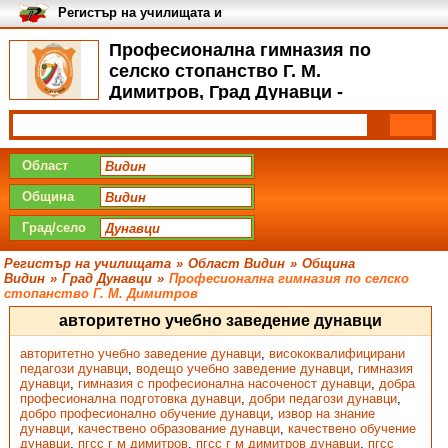
Регистър на училищата и
университетите в България
Професионална гимназия по
селско стопанство Г. М.
Димитров, Град Дунавци -
Галерия
Област
Община
Град/село
Регистър на училищата
»
Област Видин
»
Община
Видин
»
Град Дунавци
»
Професионална гимназия по селско
стопанство Г. М. Димитров
авторитетно учебно заведение дунавци
авторитетно учебно заведение дунавци
,
висококвалифицирани
педагози дунавци
,
водещо учебно заведение дунавци
,
гимназия
дунавци
,
гимназия с професионална насоченост дунавци
,
добра
професионална подготовка дунавци
,
добри педагози дунавци
,
добро професионално обучение дунавци
,
извор на знание
дунавци
,
качествено образование дунавци
,
качествено обучение
дунавци
,
пгсс г м димитров
,
пгсс г м димитров дунавци
,
пгсс