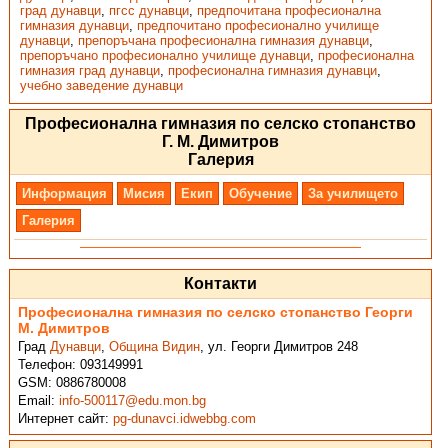
град дунавци
,
пгсс дунавци
,
предпочитана професионална
гимназия дунавци
,
предпочитано професионално училище
дунавци
,
препоръчана професионална гимназия дунавци
,
препоръчано професионално училище дунавци
,
професионална
гимназия град дунавци
,
професионална гимназия дунавци
,
учебно заведение дунавци
Професионална гимназия по селско стопанство
Г. М. Димитров
Галерия
Информация
Мисия
Екип
Обучение
За училището
Галерия
Контакти
Професионална гимназия по селско стопанство Георги
М. Димитров
Град
Дунавци
,
Община Видин
,
ул. Георги Димитров 248
Телефон:
093149991
GSM:
0886780008
Email:
info-500117@edu.mon.bg
Интернет сайт:
pg-dunavci.idwebbg.com