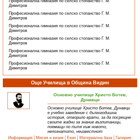
Професионална гимназия по селско стопанство Г. М.
Димитров
Професионална гимназия по селско стопанство Г. М.
Димитров
Професионална гимназия по селско стопанство Г. М.
Димитров
Професионална гимназия по селско стопанство Г. М.
Димитров
Професионална гимназия по селско стопанство Г. М.
Димитров
Професионална гимназия по селско стопанство Г. М.
Димитров
Още Училища в Община Видин
Основно училище Христо Ботев,
Дунавци
Основно училище Христо Ботев, Дунавци
е учебно заведение с дългогодишна
история, отворило врати, за да посрещне
своите жадни за знание възпитаници,
поемащи по пътя към новото,
непознатото, неизвестнот
Информация
Мисия и визия
Екип
Материална база
Галерия