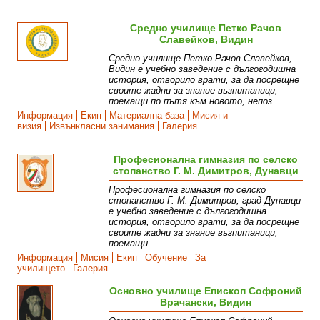
Средно училище Петко Рачов
Славейков, Видин
Средно училище Петко Рачов Славейков,
Видин е учебно заведение с дългогодишна
история, отворило врати, за да посрещне
своите жадни за знание възпитаници,
поемащи по пътя към новото, непоз
Информация
Екип
Материална база
Мисия и
визия
Извънкласни занимания
Галерия
Професионална гимназия по селско
стопанство Г. М. Димитров, Дунавци
Професионална гимназия по селско
стопанство Г. М. Димитров, град Дунавци
е учебно заведение с дългогодишна
история, отворило врати, за да посрещне
своите жадни за знание възпитаници,
поемащи
Информация
Мисия
Екип
Обучение
За
училището
Галерия
Основно училище Епископ Софроний
Врачански, Видин