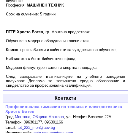
обучение.
Професия:
МАШИНЕН ТЕХНИК
Срок на обучение: 5 години
ПГТЕ Христо Ботев,
гр. Монтана предоставя:
Обучение в модерно оборудвани класни стаи;
Компютърни кабинети и кабинети за чуждоезиково обучение;
Библиотека с богат библиотечен фонд;
Модерен физкултурен салон и спортна площадка;
След завършване възпитаниците на учебното заведение
получават Диплома за завършено средно образование и
свидетлство за професионална квалификация.
Контакти
Професионална гимназия по техника и електротехника
Христо Ботев
Град
Монтана
,
Община Монтана
,
ул. Неофит Бозвели 22А
Телефон:
096301177, 096301166
Email:
tet_223_mon@abv.bg
Интернет сайт:
pgte.pge-montana.com