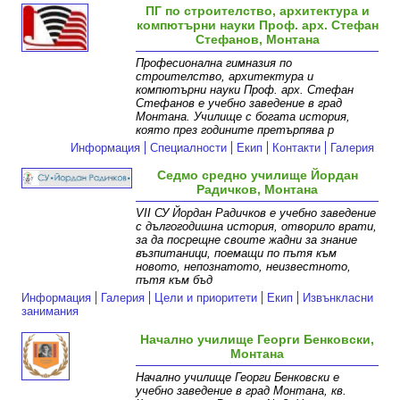
ПГ по строителство, архитектура и
компютърни науки Проф. арх. Стефан
Стефанов, Монтана
Професионална гимназия по
строителство, архитектура и
компютърни науки Проф. арх. Стефан
Стефанов е учебно заведение в град
Монтана. Училище с богата история,
която през годините претърпява р
Информация
Специалности
Екип
Контакти
Галерия
Седмо средно училище Йордан
Радичков, Монтана
VII СУ Йордан Радичков е учебно заведение
с дългогодишна история, отворило врати,
за да посрещне своите жадни за знание
възпитаници, поемащи по пътя към
новото, непознатото, неизвестното,
пътя към бъд
Информация
Галерия
Цели и приоритети
Екип
Извънкласни
занимания
Начално училище Георги Бенковски,
Монтана
Начално училище Георги Бенковски е
учебно заведение в град Монтана, кв.