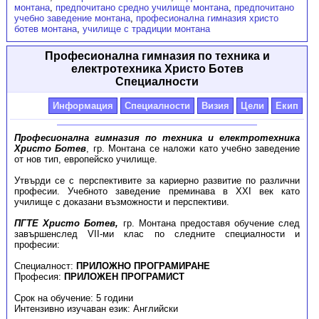
монтана
,
предпочитано средно училище монтана
,
предпочитано
учебно заведение монтана
,
професионална гимназия христо
ботев монтана
,
училище с традиции монтана
Професионална гимназия по техника и
електротехника Христо Ботев
Специалности
Информация
Специалности
Визия
Цели
Екип
Професионална гимназия по техника и електротехника
Христо Ботев
, гр. Монтана се наложи като учебно заведение
от нов тип, европейско училище.
Утвърди се с перспективите за кариерно развитие по различни
професии. Учебното заведение преминава в ХХІ век като
училище с доказани възможности и перспективи.
ПГТЕ Христо Ботев,
гр. Монтана предоставя обучение след
завършенслед VІІ-ми клас по следните специалности и
професии:
Специалност:
ПРИЛОЖНО ПРОГРАМИРАНЕ
Професия:
ПРИЛОЖЕН ПРОГРАМИСТ
Срок на обучение: 5 години
Интензивно изучаван език: Английски