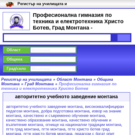
Регистър на училищата и
университетите в България
Професионална гимназия по
техника и електротехника Христо
Ботев, Град Монтана -
Специалности
Област
Община
Град/село
Регистър на училищата
»
Област Монтана
»
Община
Монтана
»
Град Монтана
»
Професионална гимназия по
техника и електротехника Христо Ботев
авторитетно учебното заведение монтана
авторитетно учебното заведение монтана
,
висококвалифициран
педагози монтана
,
добра подготовка монтана
,
извор на знание
монтана
,
качествено и съвременно обучение монтана
,
качествено образование монтана
,
качествено обучение и
възпитение монтана
,
огнище на национални традиции монтана
,
пгте град монтана
,
пгте монтана
,
пгте христо ботев град
монтана
,
пгте христо ботев монтана
,
педагози с богат опит