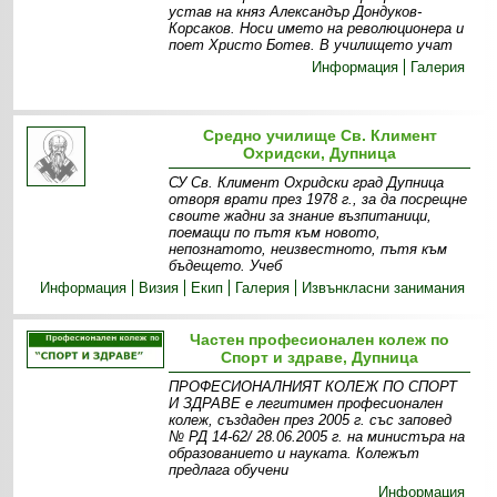
устав на княз Александър Дондуков-
Корсаков. Носи името на революционера и
поет Христо Ботев. В училището учат
Информация
Галерия
Средно училище Св. Климент
Охридски, Дупница
СУ Св. Климент Охридски град Дупница
отворя врати през 1978 г., за да посрещне
своите жадни за знание възпитаници,
поемащи по пътя към новото,
непознатото, неизвестното, пътя към
бъдещето. Учеб
Информация
Визия
Екип
Галерия
Извънкласни занимания
Частен професионален колеж по
Спорт и здраве, Дупница
ПРОФЕСИОНАЛНИЯТ КОЛЕЖ ПО СПОРТ
И ЗДРАВЕ е легитимен професионален
колеж, създаден през 2005 г. със заповед
№ РД 14-62/ 28.06.2005 г. на министъра на
образованието и науката. Колежът
предлага обучени
Информация