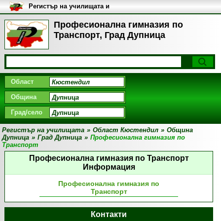
Регистър на училищата и
университетите в България
Професионална гимназия по
Транспорт, Град Дупница
Област
Община
Град/село
Регистър на училищата
»
Област Кюстендил
»
Община
Дупница
»
Град Дупница
»
Професионална гимназия по
Транспорт
Професионална гимназия по Транспорт
Информация
Професионална гимназия по
Транспорт
Контакти