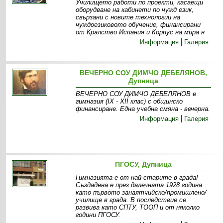
Училището работи по проекти, касаещи
оборудване на кабинети по чужд език,
свързани с новите технологии на
чуждоезиковото обучение, финансирани
от Кралство Испания и Корпус на мира н
Информация
Галерия
ВЕЧЕРНО СОУ ДИМЧО ДЕБЕЛЯНОВ,
Дупница
ВЕЧЕРНО СОУ ДИМЧО ДЕБЕЛЯНОВ е
гимназия (ІХ - ХІІ клас) с общинско
финансиране. Една учебна смяна - вечерна.
Информация
Галерия
ПГОСУ, Дупница
Гимназията е от най-старите в града!
Създадена е през далечната 1928 година
като първото занаятчийско/промишлено/
училище в града. В последствие се
развива като СПТУ, ТООП и от няколко
години ПГОСУ.