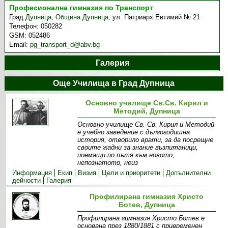
Професионална гимназия по Транспорт
Град
Дупница
,
Община Дупница
,
ул. Патриарх Евтимий № 21
Телефон:
050282
GSM:
052486
Email:
pg_transport_d@abv.bg
Галерия
Още Училища в Град Дупница
Основно училище Св.Св. Кирил и
Методий, Дупница
Основно училище Св. Св. Кирил и Методий
е учебно заведение с дългогодишна
история, отворило врати, за да посрещне
своите жадни за знание възпитаници,
поемащи по пътя към новото,
непознатото, неиз
Информация
Екип
Визия
Цели и приоритети
Допълнителни
дейности
Галерия
Профилирана гимназия Христо
Ботев, Дупница
Профилирана гимназия Христо Ботев e
основана през 1880/1881 с привременен