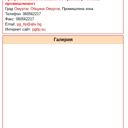
промишленост
Град
Омуртаг
,
Община Омуртаг
,
Промишлена зона
Телефон:
060562217
Факс:
060562217
Email:
pg_tlp@abv.bg
Интернет сайт:
pgtlp.eu
Галерия