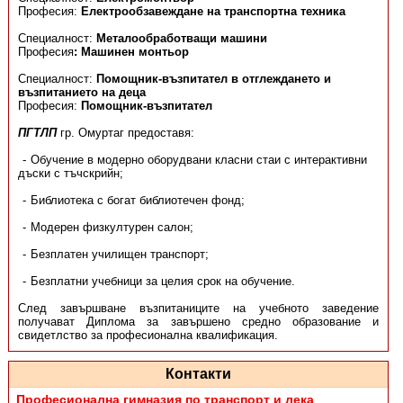
Професия:
Електрообзавеждане на транспортна техника
Специалност:
Металообработващи машини
Професия
: Машинен монтьор
Специалност:
Помощник-възпитател в отглеждането и
възпитанието на деца
Професия:
Помощник-възпитател
ПГТЛП
гр. Омуртаг предоставя:
Обучение в модерно оборудвани класни стаи с интерактивни
дъски с тъчскрийн;
Библиотека с богат библиотечен фонд;
Модерен физкултурен салон;
Безплатен училищен транспорт;
Безплатни учебници за целия срок на обучение.
След завършване възпитаниците на учебното заведение
получават Диплома за завършено средно образование и
свидетлство за професионална квалификация.
Контакти
Професионална гимназия по транспорт и лека