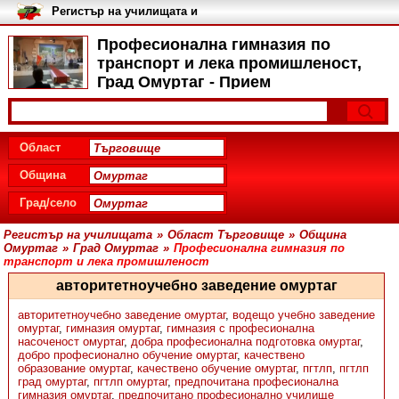
Регистър на училищата и
университетите в България
Професионална гимназия по
транспорт и лека промишленост,
Град Омуртаг - Прием
Област
Община
Град/село
Регистър на училищата
»
Област Търговище
»
Община
Омуртаг
»
Град Омуртаг
»
Професионална гимназия по
транспорт и лека промишленост
авторитетноучебно заведение омуртаг
авторитетноучебно заведение омуртаг
,
водещо учебно заведение
омуртаг
,
гимназия омуртаг
,
гимназия с професионална
насоченост омуртаг
,
добра професионална подготовка омуртаг
,
добро професионално обучение омуртаг
,
качествено
образование омуртаг
,
качествено обучение омуртаг
,
пгтлп
,
пгтлп
град омуртаг
,
пгтлп омуртаг
,
предпочитана професионална
гимназия омуртаг
,
предпочитано професионално училище