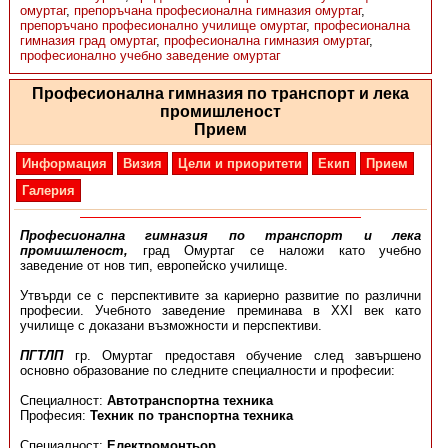
омуртаг
,
препоръчана професионална гимназия омуртаг
,
препоръчано професионално училище омуртаг
,
професионална
гимназия град омуртаг
,
професионална гимназия омуртаг
,
професионално учебно заведение омуртаг
Професионална гимназия по транспорт и лека
промишленост
Прием
Информация
Визия
Цели и приоритети
Екип
Прием
Галерия
Професионална гимназия по транспорт и лека
промишленост,
град Омуртаг се наложи като учебно
заведение от нов тип, европейско училище.
Утвърди се с перспективите за кариерно развитие по различни
професии. Учебното заведение преминава в ХХІ век като
училище с доказани възможности и перспективи.
ПГТЛП
гр. Омуртаг предоставя обучение след завършено
основно образование по следните специалности и професии:
Специалност:
Автотранспортна техника
Професия:
Техник по транспортна техника
Специалност:
Електромонтьор