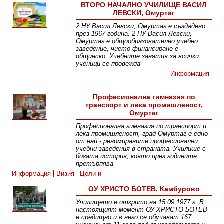
ВТОРО НАЧАЛНО УЧИЛИЩЕ ВАСИЛ
ЛЕВСКИ, Омуртаг
2 НУ Васил Левски, Омуртаг е създадено
през 1967 година. 2 НУ Васил Левски,
Омуртаг е общообразователно учебно
заведение, чието финансиране е
общинско. Учебните занятия за всички
ученици се провежда
Информация
Професионална гимназия по
транспорт и лека промишленост,
Омуртаг
Професионална гимназия по транспорт и
лека промишленост, град Омуртаг е едно
от най - реномираните професионални
учебни заведения в страната. Училище с
богата история, която през годините
претърпява
Информация
Визия
Цели и
приоритети
Екип
Прием
Галерия
ОУ ХРИСТО БОТЕВ, Камбурово
Училището е открито на 15.09.1977 г. В
настоящият момент ОУ ХРИСТО БОТЕВ
е средищно и в него се обучават 167