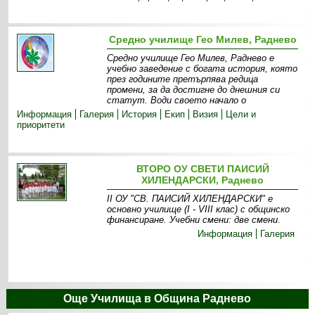
Средно училище Гео Милев, Раднево
Средно училище Гео Милев, Раднево е
учебно заведение с богата история, която
през годините претърпява редица
промени, за да достигне до днешния си
статут. Води своето начало о
Информация
Галерия
История
Екип
Визия
Цели и
приоритети
ВТОРО ОУ СВЕТИ ПАИСИЙ
ХИЛЕНДАРСКИ, Раднево
ІІ ОУ "СВ. ПАИСИЙ ХИЛЕНДАРСКИ " е
основно училище (І - VІІІ клас) с общинско
финансиране. Учебни смени: две смени .
Информация
Галерия
Още Училища в Община Раднево