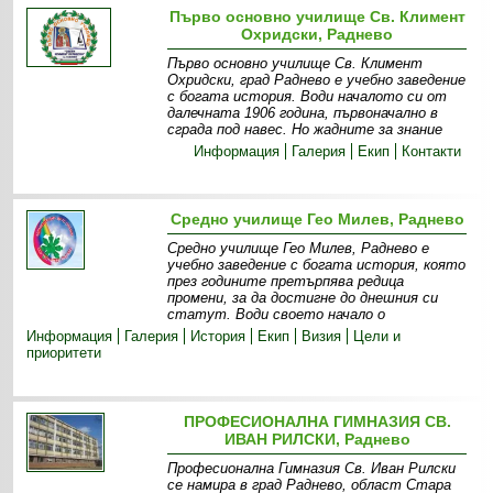
Първо основно училище Св. Климент
Охридски, Раднево
Първо основно училище Св. Климент
Охридски, град Раднево е учебно заведение
с богата история. Води началото си от
далечната 1906 година, първоначално в
сграда под навес. Но жадните за знание
Информация
Галерия
Екип
Контакти
Средно училище Гео Милев, Раднево
Средно училище Гео Милев, Раднево е
учебно заведение с богата история, която
през годините претърпява редица
промени, за да достигне до днешния си
статут. Води своето начало о
Информация
Галерия
История
Екип
Визия
Цели и
приоритети
ПРОФЕСИОНАЛНА ГИМНАЗИЯ СВ.
ИВАН РИЛСКИ, Раднево
Професионална Гимназия Св. Иван Рилски
се намира в град Раднево, област Стара