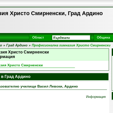
ия Христо Смирненски, Град Ардино
Област
Община
о
»
Град Ардино
»
Професионална гимназия Христо Смирненски
зия Христо Смирненски
рмация
зия Христо Смирненски
 в Град Ардино
зователно училище Васил Левски, Ардино
Информация