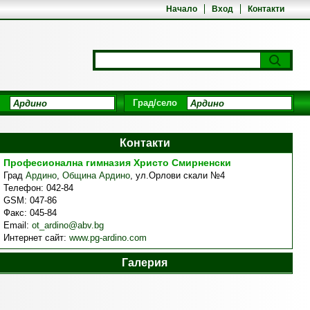
Начало
Вход
Контакти
Град/село
Контакти
Професионална гимназия Христо Смирненски
Град
Ардино
,
Община Ардино
,
ул.Орлови скали №4
Телефон:
042-84
GSM:
047-86
Факс:
045-84
Email:
ot_ardino@abv.bg
Интернет сайт:
www.pg-ardino.com
Галерия