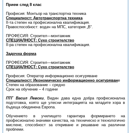
Прием след 8 клас
Професия: Монтьор на транспортна техника
Специалност: Автотранспортна техника
II-та степен на професионална квалификация.
Правоспособност: водач на МПС, категория „В“.
ПРОФЕСИЯ: Строител—монтажник
СПЕЦИАЛНОСТ: Сухо строителство
ІI-ра степен на професионална квалификация.
Задочна форма
ПРОФЕСИЯ: Строител—монтажник
СПЕЦИАЛНОСТ: Сухо строителство
Професия: Оператор информационно осигуряване
Специалност: Икономическо информационно осигуряван
е
Степен на образование – средно
Срок на обучение – 4 години
ПТГ Васил Левски
, Видин дава една добра професионална
подготовка, която ще улесни интеграцията на младите хора в
бъдеща обединена Европа.
Обучението в училището гарантира формирането на
професионално значими качества, на техническо и технологично
мислене, способност за откриване и решаване на различни
проблеми.