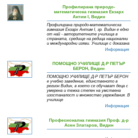
Профилирана природо-
математическа гимназия Екзарх
Антим I, Видин
Профилирана природо-математическа
гимназия Екзарх Антим I, гр. Видин е едно
от най - авторитетните училища в
страната, средище на редица национални
и международни изяви. Училище с доказана
Информация
ПОМОЩНО УЧИЛИЩЕ Д-Р ПЕТЪР
БЕРОН, Видин
ПОМОЩНО УЧИЛИЩЕ Д-Р ПЕТЪР БЕРОН
е учебно заведение, единственото в
регион Видин, в което се обучават деца с
умерена и тежка степен на умствена
изостаналост и множество увреждания. В
училище
Информация
Професионална гимназия Проф. д-р
Асен Златаров, Видин