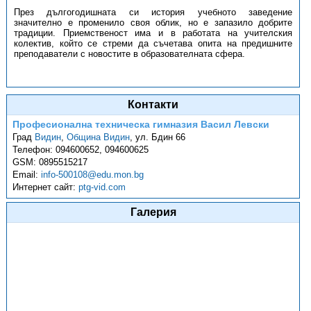
През дългогодишната си история учебното заведение
значително е променило своя облик, но е запазило добрите
традиции. Приемственост има и в работата на учителския
колектив, който се стреми да съчетава опита на предишните
преподаватели с новостите в образователната сфера.
Контакти
Професионална техническа гимназия Васил Левски
Град
Видин
,
Община Видин
,
ул. Бдин 66
Телефон:
094600652, 094600625
GSM:
0895515217
Email:
info-500108@edu.mon.bg
Интернет сайт:
ptg-vid.com
Галерия