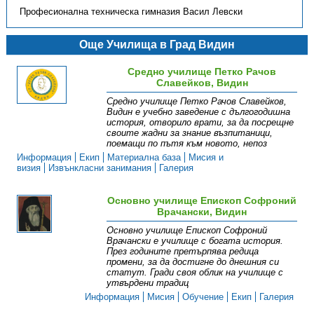
Професионална техническа гимназия Васил Левски
Още Училища в Град Видин
Средно училище Петко Рачов
Славейков, Видин
Средно училище Петко Рачов Славейков,
Видин е учебно заведение с дългогодишна
история, отворило врати, за да посрещне
своите жадни за знание възпитаници,
поемащи по пътя към новото, непоз
Информация
Екип
Материална база
Мисия и
визия
Извънкласни занимания
Галерия
Основно училище Епископ Софроний
Врачански, Видин
Основно училище Епископ Софроний
Врачански е училище с богата история.
През годините претърпява редица
промени, за да достигне до днешния си
статут. Гради своя облик на училище с
утвърдени традиц
Информация
Мисия
Обучение
Екип
Галерия