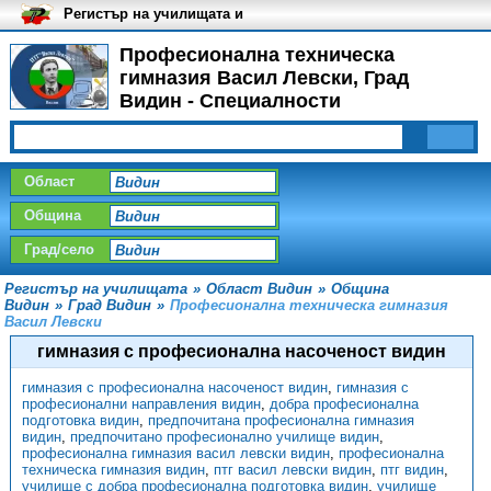
Регистър на училищата и
университетите в България
Професионална техническа
гимназия Васил Левски, Град
Видин - Специалности
Област
Община
Град/село
Регистър на училищата
»
Област Видин
»
Община
Видин
»
Град Видин
»
Професионална техническа гимназия
Васил Левски
гимназия с професионална насоченост видин
гимназия с професионална насоченост видин
,
гимназия с
професионални направления видин
,
добра професионална
подготовка видин
,
предпочитана професионална гимназия
видин
,
предпочитано професионално училище видин
,
професионална гимназия васил левски видин
,
професионална
техническа гимназия видин
,
птг васил левски видин
,
птг видин
,
училище с добра професионална подготовка видин
,
училище