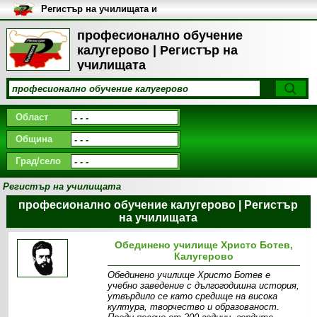
Регистър на училищата и
университетите в България
професионално обучение
калугерово | Регистър на
училищата
Област
Община
Град/село
Регистър на училищата
професионално обучение калугерово | Регистър
на училищата
Обединено училище Христо Ботев,
Калугерово
Обединено училище Христо Ботев е
учебно заведение с дългогодишна история,
утвърдило се като средище на висока
култура, творчество и образованост.