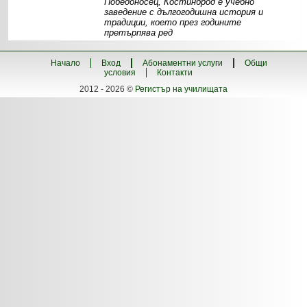
Победоносец, Костинброд е учебно
заведение с дългогодишна история и
традиции, което през годините
претърпява ред
Информация
Материална база
Екип
Специалности -
прием
Проекти
Начало
Вход
Абонаментни услуги
Общи
условия
Контакти
2012 - 2026 ©
Регистър на училищата