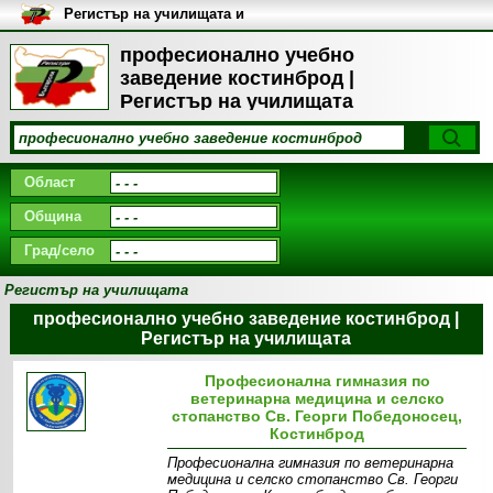
Регистър на училищата и
университетите в България
професионално учебно
заведение костинброд |
Регистър на училищата
Област
Община
Град/село
Регистър на училищата
професионално учебно заведение костинброд |
Регистър на училищата
Професионална гимназия по
ветеринарна медицина и селско
стопанство Св. Георги Победоносец,
Костинброд
Професионална гимназия по ветеринарна
медицина и селско стопанство Св. Георги