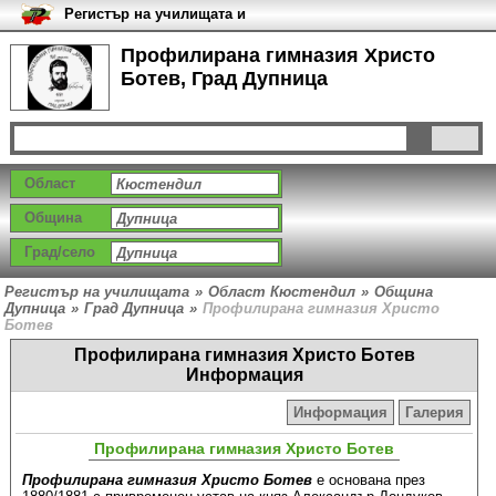
Регистър на училищата и
университетите в България
Профилирана гимназия Христо
Ботев, Град Дупница
Област
Община
Град/село
Регистър на училищата
»
Област Кюстендил
»
Община
Дупница
»
Град Дупница
»
Профилирана гимназия Христо
Ботев
Профилирана гимназия Христо Ботев
Информация
Информация
Галерия
Профилирана гимназия Христо Ботев
Профилирана гимназия Христо Ботев
e основана през