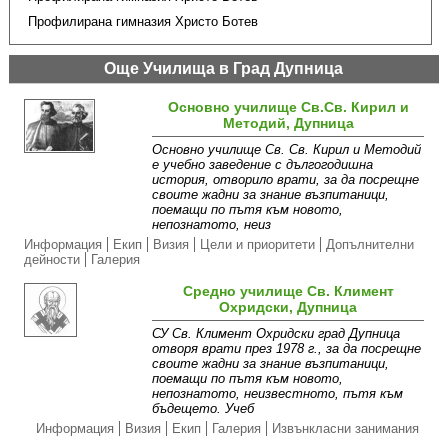
Профилирана гимназия Христо Ботев
Още Училища в Град Дупница
Основно училище Св.Св. Кирил и
Методий, Дупница
Основно училище Св. Св. Кирил и Методий
е учебно заведение с дългогодишна
история, отворило врати, за да посрещне
своите жадни за знание възпитаници,
поемащи по пътя към новото,
непознатото, неиз
Информация
Екип
Визия
Цели и приоритети
Допълнителни
дейности
Галерия
Средно училище Св. Климент
Охридски, Дупница
СУ Св. Климент Охридски град Дупница
отворя врати през 1978 г., за да посрещне
своите жадни за знание възпитаници,
поемащи по пътя към новото,
непознатото, неизвестното, пътя към
бъдещето. Учеб
Информация
Визия
Екип
Галерия
Извънкласни занимания