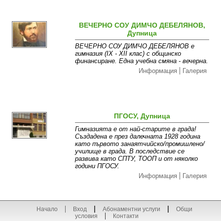
ВЕЧЕРНО СОУ ДИМЧО ДЕБЕЛЯНОВ,
Дупница
ВЕЧЕРНО СОУ ДИМЧО ДЕБЕЛЯНОВ е
гимназия (ІХ - ХІІ клас) с общинско
финансиране. Една учебна смяна - вечерна.
Информация
Галерия
ПГОСУ, Дупница
Гимназията е от най-старите в града!
Създадена е през далечната 1928 година
като първото занаятчийско/промишлено/
училище в града. В последствие се
развива като СПТУ, ТООП и от няколко
години ПГОСУ.
Информация
Галерия
Начало
Вход
Абонаментни услуги
Общи
условия
Контакти