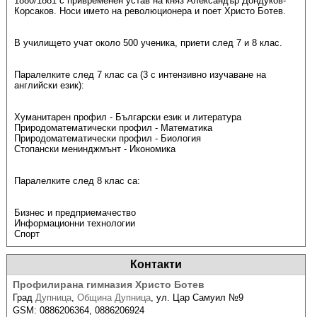
1880/1881 с привременен устав на княз Александър Дондуков-
Корсаков. Носи името на революционера и поет Христо Ботев.
В училището учат около 500 ученика, приети след 7 и 8 клас.
Паралелките след 7 клас са (3 с интензивно изучаване на
английски език):
Хуманитарен профил - Български език и литература
Природоматематически профил - Математика
Природоматематически профил - Биология
Стопански менинджмънт - Икономика
Паралелките след 8 клас са:
Бизнес и предприемачество
Информационни технологии
Спорт
Контакти
Профилирана гимназия Христо Ботев
Град
Дупница
,
Община Дупница
,
ул. Цар Самуил №9
GSM:
0886206364, 0886206924