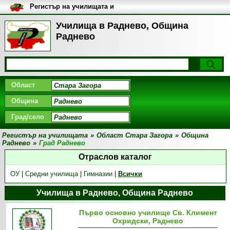
Регистър на училищата и
университетите в България
Училища в Раднево, Община
Раднево
Област
Община
Град/село
Регистър на училищата
»
Област Стара Загора
»
Община
Раднево
»
Град Раднево
Отраслов каталог
ОУ
|
Средни училища
|
Гимназии
|
Всички
Училища в Раднево, Община Раднево
Първо основно училище Св. Климент
Охридски, Раднево