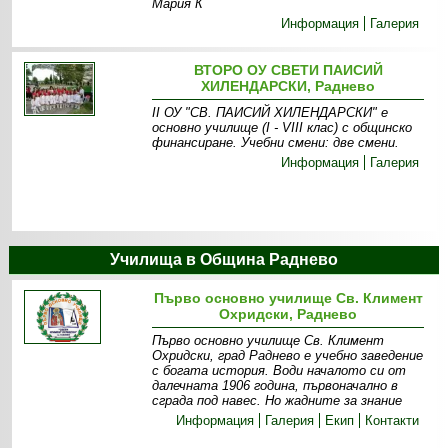
Мария К
Информация
Галерия
ВТОРО ОУ СВЕТИ ПАИСИЙ
ХИЛЕНДАРСКИ, Раднево
ІІ ОУ "СВ. ПАИСИЙ ХИЛЕНДАРСКИ " е
основно училище (І - VІІІ клас) с общинско
финансиране. Учебни смени: две смени .
Информация
Галерия
Училища в Община Раднево
Първо основно училище Св. Климент
Охридски, Раднево
Първо основно училище Св. Климент
Охридски, град Раднево е учебно заведение
с богата история. Води началото си от
далечната 1906 година, първоначално в
сграда под навес. Но жадните за знание
Информация
Галерия
Екип
Контакти