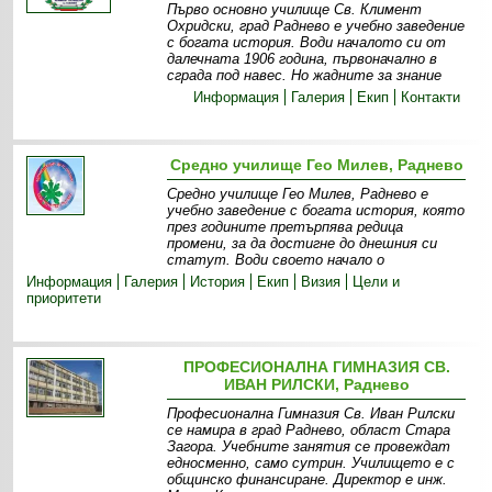
Първо основно училище Св. Климент
Охридски, град Раднево е учебно заведение
с богата история. Води началото си от
далечната 1906 година, първоначално в
сграда под навес. Но жадните за знание
Информация
Галерия
Екип
Контакти
Средно училище Гео Милев, Раднево
Средно училище Гео Милев, Раднево е
учебно заведение с богата история, която
през годините претърпява редица
промени, за да достигне до днешния си
статут. Води своето начало о
Информация
Галерия
История
Екип
Визия
Цели и
приоритети
ПРОФЕСИОНАЛНА ГИМНАЗИЯ СВ.
ИВАН РИЛСКИ, Раднево
Професионална Гимназия Св. Иван Рилски
се намира в град Раднево, област Стара
Загора. Учебните занятия се провеждат
едносменно, само сутрин. Училището е с
общинско финансиране. Директор е инж.