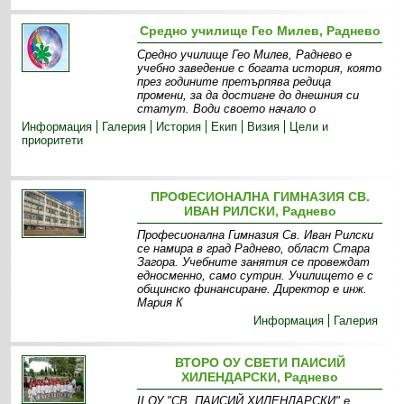
Средно училище Гео Милев, Раднево
Средно училище Гео Милев, Раднево е
учебно заведение с богата история, която
през годините претърпява редица
промени, за да достигне до днешния си
статут. Води своето начало о
Информация
Галерия
История
Екип
Визия
Цели и
приоритети
ПРОФЕСИОНАЛНА ГИМНАЗИЯ СВ.
ИВАН РИЛСКИ, Раднево
Професионална Гимназия Св. Иван Рилски
се намира в град Раднево, област Стара
Загора. Учебните занятия се провеждат
едносменно, само сутрин. Училището е с
общинско финансиране. Директор е инж.
Мария К
Информация
Галерия
ВТОРО ОУ СВЕТИ ПАИСИЙ
ХИЛЕНДАРСКИ, Раднево
ІІ ОУ "СВ. ПАИСИЙ ХИЛЕНДАРСКИ " е