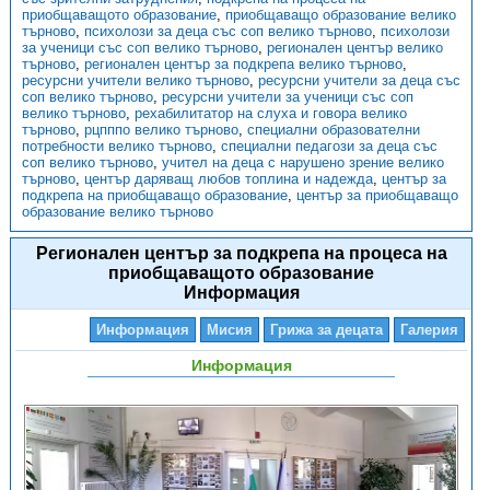
приобщаващото образование
,
приобщаващо образование велико
търново
,
психолози за деца със соп велико търново
,
психолози
за ученици със соп велико търново
,
регионален център велико
търново
,
регионален център за подкрепа велико търново
,
ресурсни учители велико търново
,
ресурсни учители за деца със
соп велико търново
,
ресурсни учители за ученици със соп
велико търново
,
рехабилитатор на слуха и говора велико
търново
,
рцпппо велико търново
,
специални образователни
потребности велико търново
,
специални педагози за деца със
соп велико търново
,
учител на деца с нарушено зрение велико
търново
,
център даряващ любов топлина и надежда
,
център за
подкрепа на приобщаващо образование
,
център за приобщаващо
образование велико търново
Регионален център за подкрепа на процеса на
приобщаващото образование
Информация
Информация
Мисия
Грижа за децата
Галерия
Информация