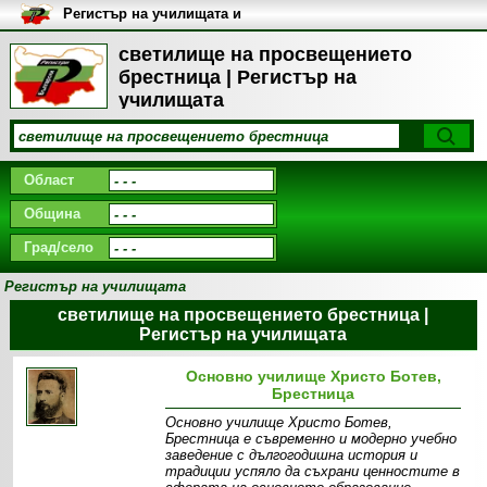
Регистър на училищата и
университетите в България
светилище на просвещението
брестница | Регистър на
училищата
Област
Община
Град/село
Регистър на училищата
светилище на просвещението брестница |
Регистър на училищата
Основно училище Христо Ботев,
Брестница
Основно училище Христо Ботев,
Брестница е съвременно и модерно учебно
заведение с дългогодишна история и
традиции успяло да съхрани ценностите в