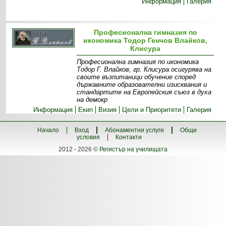
Информация
Галерия
Професионална гимназия по
икономика Тодор Генчов Влайков,
Клисура
Професионална гимназия по икономика
Тодор Г. Влайков, гр. Клисура осигурява на
своите възпитаници обучение според
държавните образователни изисквания и
стандартите на Европейския съюз в духа
на демокр
Информация
Екип
Визия
Цели и Приоритети
Галерия
Начало
Вход
Абонаментни услуги
Общи
условия
Контакти
2012 - 2026 ©
Регистър на училищата