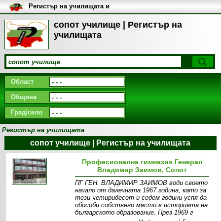
Регистър на училищата и
университетите в България
сопот училище | Регистър на
училищата
Област
Община
Град/село
Регистър на училищата
сопот училище | Регистър на училищата
Професионална гимназия Генерал
Владимир Заимов, Сопот
ПГ ГЕН. ВЛАДИМИР ЗАИМОВ води своето
начало от далечната 1967 година, като за
тези четиридесет и седем години успя да
обособи собствено място в историята на
българското образование. През 1969 г