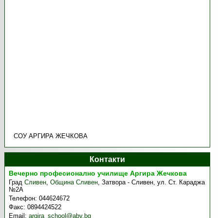
СОУ АРГИРА ЖЕЧКОВА
Контакти
Вечерно професионално училище Аргира Жечкова
Град
Сливен
,
Община Сливен
,
Затвора - Сливен, ул. Ст. Караджа
№2А
Телефон:
044624672
Факс:
0894424522
Email:
argira_school@abv.bg