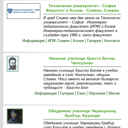
Технически университет - София
Факултет и Колеж - Сливен, Сливен
В град Сливен има две звена на Технически
университет – София - Инженерно-
педагогически факултет (ИПФ) и Колеж.
Инженерно-педагогическият факултет е
създаден през 1986 г. като факултет
Информация
ИПФ Сливен
Колеж
Галерия
Контакти
Начално училище Христо Ботев,
Чинтулово
Начално училище Христо Ботев е учебно
заведение в село Чинтулово, община
Сливен. Носи името на великия български
национален герой, революционер, поет и
публицист - Христо Бот
Информация
Галерия
Екип
Обучение
Мисия
Обединено училище Черноризец
Храбър, Крушаре
Обединено училище Черноризец Храбър,
село Крушаре е учебно заведение с богата