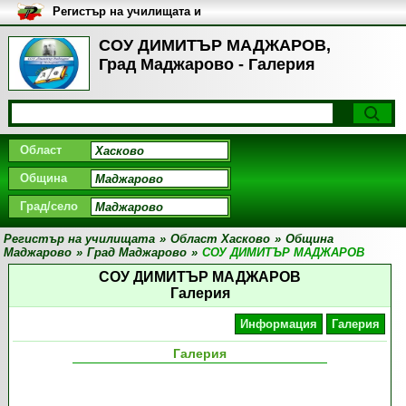
Регистър на училищата и
университетите в България
СОУ ДИМИТЪР МАДЖАРОВ,
Град Маджарово - Галерия
Област
Община
Град/село
Регистър на училищата
»
Област Хасково
»
Община
Маджарово
»
Град Маджарово
»
СОУ ДИМИТЪР МАДЖАРОВ
СОУ ДИМИТЪР МАДЖАРОВ
Галерия
Информация
Галерия
Галерия