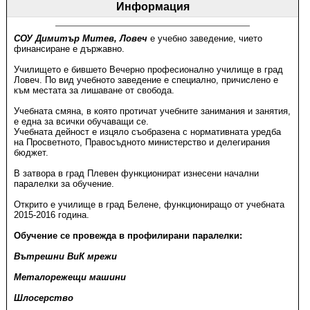
Информация
СОУ Димитър Митев, Ловеч
е учебно заведение, чието
финансиране е държавно.
Училището е бившето Вечерно професионално училище в град
Ловеч. По вид учебното заведение е специално, причислено е
към местата за лишаване от свобода.
Учебната смяна, в която протичат учебните занимания и занятия,
е една за всички обучаващи се.
Учебната дейност е изцяло съобразена с нормативната уредба
на Просветното, Правосъдното министерство и делегирания
бюджет.
В затвора в град Плевен функционират изнесени начални
паралелки за обучение.
Открито е училище в град Белене, функциониращо от учебната
2015-2016 година.
Обучение се провежда в профилирани паралелки:
Вътрешни ВиК мрежи
Металорежещи машини
Шлосерство