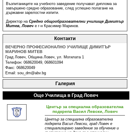
Възпитаниците на учебното заведение получават диплома за
завършено средно образование, след успешно полагане на
държавни зарелостни изпити.
Директор на
Средно общообразователни училище Димитър
Митев, Ловеч
е г-н Красимир Маринов.
Контакти
ВЕЧЕРНО ПРОФЕСИОНАЛНО УЧИЛИЩЕ ДИМИТЪР
МАРИНОВ МИТЕВ
Град
Ловеч
,
Община Ловеч
,
ул. Могилата 1
Телефон:
068620049, 068601094
Факс:
068620049
Email:
sou_dm@abv.bg
Галерия
Още Училища в Град Ловеч
Център за специална образователна
подкрепа Васил Левски, Ловеч
Център за специална образователна
подкрепа Васил Левски, град Ловеч е
специализирано заведение за обучение и