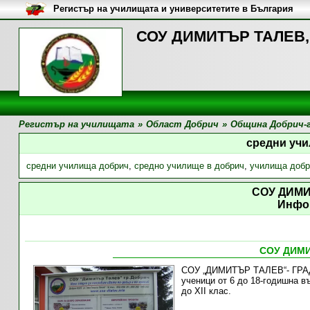
Регистър на училищата и университетите в България
СОУ ДИМИТЪР ТАЛЕВ, 
Регистър на училищата
»
Област Добрич
»
Община Добрич-
средни уч
средни училища добрич
,
средно училище в добрич
,
училища добр
СОУ ДИМ
Инфо
СОУ ДИМ
СОУ „ДИМИТЪР ТАЛЕВ“- ГРАД 
ученици от 6 до 18-годишна в
до ХII клас.