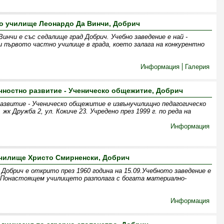
о училище Леонардо Да Винчи, Добрич
инчи е със седалище град Добрич. Учебно заведение е най -
 първото частно училище в града, което залага на конкурентно
Информация
Галерия
ичностно развитие - Ученическо общежитие, Добрич
азвитие - Ученическо общежитие е извънучилищно педагогическо
жк Дружба 2, ул. Кокиче 23. Учредено през 1999 г. по реда на
Информация
чилище Христо Смирненски, Добрич
Добрич е открито през 1960 година на 15.09.Учебното заведение е
. Понастоящем училището разполага с богата материално-
Информация