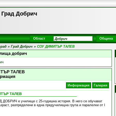
Град Добрич
Област
Община
град
»
Град Добрич
»
СОУ ДИМИТЪР ТАЛЕВ
илища добрич
ич
ИТЪР ТАЛЕВ
рмация
Информация
Галерия
ИТЪР ТАЛЕВ
ДОБРИЧ е училище с 25-годишна история. В него се обучават
ъзраст, разпределени в една предучилищна група и паралелки от I