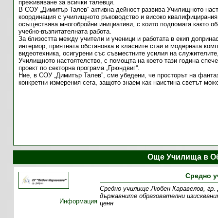
преживяване за всички талевци.
В СОУ „Димитър Талев“ активна дейност развива Училищното наст
координация с училищното ръководство и високо
квалифицирания 
осъществява многобройни инициативи, с които подпомага както об
учебно-възпитателната работа.
За близостта между учители и ученици и работата в екип доприн
интериор, приятната обстановка в класните стаи и модерната ком
видеотехника, осигурени със съвместните усилия на служителите
Училищното настоятелство, с помощта на което тази година спе
проект по секторна програма „Грюндвиг“.
Ние, в СОУ „Димитър Талев”, сме убедени, че просторът на фанта
конкретни измерения сега, защото знаем как наистина светът може
Още Училища в О
Средно у
Средно училище Любен Каравелов, гр.
държавните образователни изисквани
Информация
ценн