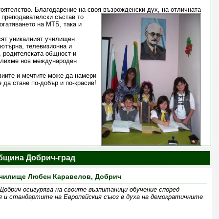
оятелство. Благодарение на своя възрожденски дух, на отличната
преподавателски състав то
огатяването на МТБ, така и
асят уникалният училищен
пютърна, телевизионна и
, родителската общност и
челихме нов международен
зиите и мечтите може да намери
 да стане по-добър и по-красив!
бщина Добрич-град
чилище Любен Каравелов, Добрич
 Добрич осигурява на своите възпитаници обучение според
я и стандартите на Европейския съюз в духа на демократичните