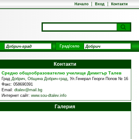
Начало
Вход
Контакти
Град/село
Контакти
Средно общообразователно училище Димитър Талев
Град
Добрич
,
Община Добрич-град
,
Ул.Генерал Георги Попов № 16
Факс:
058690391
Email:
dtalev@mail.bg
Интернет сайт:
www.sou-dtalev.info
Галерия