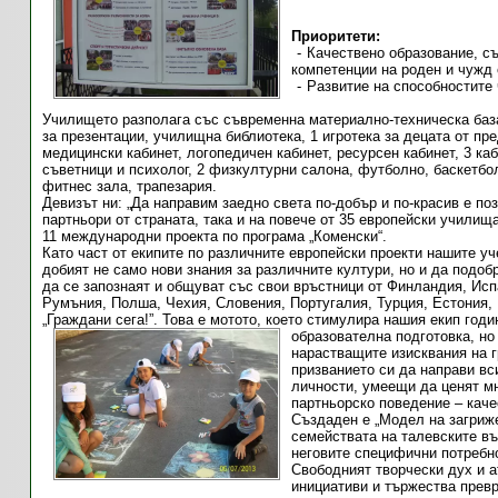
Приоритети:
Качествено образование, с
компетенции на роден и чужд е
Развитие на способностите 
Училището разполага със съвременна материално-техническа база:
за презентации, училищна библиотека, 1 игротека за децата
от пр
медицински кабинет, логопедичен кабинет, ресурсен кабинет, 3 ка
съветници и психолог, 2 физкултурни салона, футболно, баскетбо
фитнес зала, трапезария.
Девизът ни: „Да направим заедно света по-добър и по-красив е по
партньори от страната, така и на повече от 35 европейски училищ
11 международни проекта по програма „Коменски“.
Като част от екипите по различните европейски проекти нашите у
добият не само нови знания за различните култури, но и да подоб
да се запознаят и общуват със свои връстници от Финландия, Исп
Румъния, Полша, Чехия, Словения, Португалия, Турция, Естония,
„Граждани сега!”. Това е мотото, което стимулира нашия екип год
образователна подготовка, н
нарастващите изисквания на 
призванието си да направи вс
личности, умеещи да ценят мн
партньорско поведение – каче
Създаден е „Модел на загриже
семействата на талевските въ
неговите специфични потребно
Свободният творчески дух и 
инициативи и тържества прев