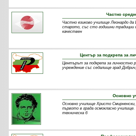
Частно средн
Частно езиково училище Леонардо да В
старото, със сто годишни традиции и
качествен
Център за подкрепа за л
Центърът за подкрепа за личностно р
учреждение със седалище град Добрич, 
Основно у
Основно училище Христо Смирненски, 
първото в града осмокласно училище
техническа б