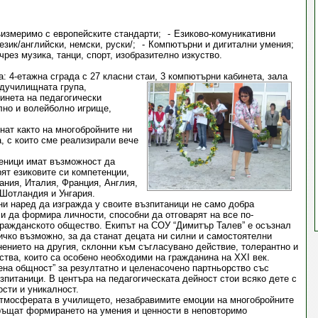
ъизмеримо с европейските стандарти;
Езиково-комуникативни
зик/английски, немски, руски/;
Компютърни и дигитални умения;
чрез музика, танци, спорт, изобразително изкуство.
 4-етажна сграда с 27 класни стаи, 3 компютърни кабинета, зала
едучилищната група,
бинета на педагогически
лно и волейболно игрище,
знат както на многобройните ни
а, с които сме реализирали вече
ченици имат възможност да
рят езиковите си компетенции,
ания, Италия, Франция, Англия,
 Шотландия и Унгария.
ини наред да изгражда у своите възпитаници не само добра
о и да формира личности,
способни да отговарят на все по-
гражданското общество. Екипът на СОУ “Димитър Талев” е осъзнал
ичко възможно, за да станат децата ни силни и самостоятелни
ението на другия, склонни към съгласувано действие, толерантно и
ства, които са особено необходими на гражданина на XXI век.
на общност” за резултатно и целенасочено партньорство със
зпитаници. В центъра на педагогическата дейност стои всяко дете с
сти и уникалност.
атмосферата в училището, незабравимите емоции на многобройните
ръщат формирането на умения и ценности в неповторимо