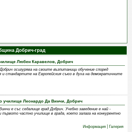
бщина Добрич-град
чилище Любен Каравелов, Добрич
 Добрич осигурява на своите възпитаници обучение според
я и стандартите на Европейския съюз в духа на демократичните
о училище Леонардо Да Винчи, Добрич
инчи е със седалище град Добрич. Учебно заведение е най -
 първото частно училище в града, което залага на конкурентно
Информация
Галерия