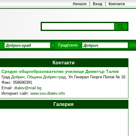
Начало
Вход
Контакти
Град/село
Контакти
Средно общообразователно училище Димитър Талев
Град
Добрич
,
Община Добрич-град
,
Ул.Генерал Георги Попов № 16
Факс:
058690391
Email:
dtalev@mail.bg
Интернет сайт:
www.sou-dtalev.info
Галерия