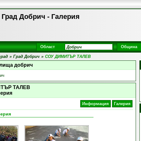
Град Добрич - Галерия
Област
Община
град
»
Град Добрич
»
СОУ ДИМИТЪР ТАЛЕВ
илища добрич
ич
ИТЪР ТАЛЕВ
лерия
Информация
Галерия
лерия