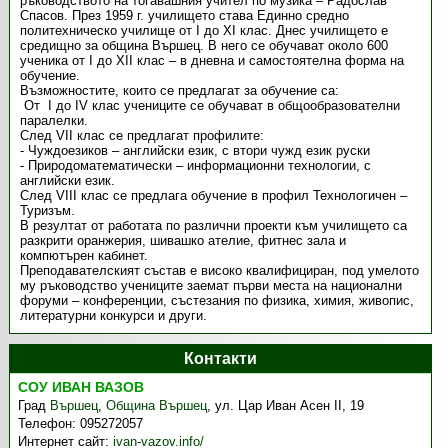
ръководството на тогавашния учител по музика – Радослав
Спасов. През 1959 г. училището става Единно средно
политехническо училище от І до ХІ клас. Днес училището е
средищно за община Вършец. В него се обучават около 600
ученика от І до ХІІ клас – в дневна и самостоятелна форма на
обучение.
Възможностите, които се предлагат за обучение са:
От І до ІV клас учениците се обучават в общообразователни
паралелки.
След VІІ клас се предлагат профилите:
- Чуждоезиков – английски език, с втори чужд език руски
- Природоматематически – информационни технологии, с
английски език.
След VІІІ клас се предлага обучение в профил Технологичен –
Туризъм.
В резултат от работата по различни проекти към училището са
разкрити оранжерия, шивашко ателие, фитнес зала и
компютърен кабинет.
Преподавателският състав е високо квалифициран, под умелото
му ръководство учениците заемат първи места на национални
форуми – конференции, състезания по физика, химия, живопис,
литературни конкурси и други.
Контакти
СОУ ИВАН ВАЗОВ
Град
Вършец
,
Община Вършец
,
ул. Цар Иван Асен II, 19
Телефон:
095272057
Интернет сайт:
ivan-vazov.info/