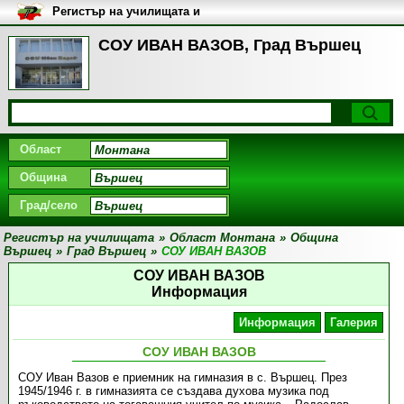
Регистър на училищата и
университетите в България
СОУ ИВАН ВАЗОВ, Град Вършец
Област
Община
Град/село
Регистър на училищата
»
Област Монтана
»
Община
Вършец
»
Град Вършец
»
СОУ ИВАН ВАЗОВ
СОУ ИВАН ВАЗОВ
Информация
Информация
Галерия
СОУ ИВАН ВАЗОВ
СОУ Иван Вазов е приемник на гимназия в с. Вършец. През
1945/1946 г. в гимназията се създава духова музика под