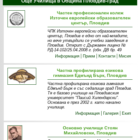
Още Училища в Община Пловдив-град
Частен професионален колеж
Източен европейски образователен
център, Пловдив
ЧПК Източен европейски образователен
център, Пловдив е едно от най-младите,
но вече утвърдили се учебни заведения в
Пловдив. Открит с Държавен лиценз №
РД-14-102/25.04.2008 г. (обн. ДВ бр. 49
Информация
Прием
Контакти
Мисия
Частна профилирана езикова
гимназия Едмънд Бърк, Пловдив
Частна профилирана езикова гимназия
Едмънд Бърк е със седалище град Пловдив.
Тя е базово училище на Пловдивския
университет "Паисий Хилендарски".
Основана е през 2002 г. като начално
училище.
Информация
Галерия
Екип
Основно училище Стоян
Михайловски, Пловдив