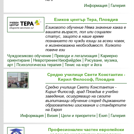
Информация
Галерия
Езиков център Тера, Пловдив
Eзиковото обучение Няма значение каква е
вашата възраст, пол или социален
статус, защото в наше време
познанието по чужди езици за всеки човек,
е жизненоважна необходимост. Колкото
повече ези
Чуждоезиково обучение
Преводи и легализация
Кариерно
ориентиране
Невротренинг/биофийдбек
Рисуване, музика,
арт
Психологическа терапия
Тенис на корт и йога
Средно училище Свети Константин -
Кирил Философ, Пловдив
Средно училище Свети Константин -
Кирил Философ, град Пловдив е учебно
заведение, осигуряващо на своите
възпитаници обучение според държавните
образователни изисквания и стандартите
на Европ
Информация
Визия
Цели и приоритети
Екип
Галерия
Професионален частен европейски