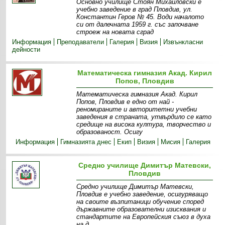
Основно училище Стоян Михайловски е
учебно заведение в град Пловдив, ул.
Константин Геров № 45. Води началото
си от далечната 1959 г. със започване
строеж на новата сград
Информация
Преподаватели
Галерия
Визия
Извънкласни
дейности
Математическа гимназия Акад. Кирил
Попов, Пловдив
Математическа гимназия Акад. Кирил
Попов, Пловдив е едно от най -
реномираните и авторитетни учебни
заведения в страната, утвърдило се като
средище на висока култура, творчество и
образованост. Осигу
Информация
Гимназията днес
Екип
Визия
Мисия
Галерия
Средно училище Димитър Матевски,
Пловдив
Средно училище Димитър Матевски,
Пловдив е учебно заведение, осигуряващо
на своите възпитаници обучение според
държавните образователни изисквания и
стандартите на Европейския съюз в духа
на д