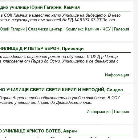
едно училище Юрий Гагарин, Камчия
 в СОК Камчия е известно като Училище на бъдещето. В него
то е лицензцирано със заповед № РД-14-81/31.07.2013г. от
Юрий Гагарин
Славянски център
Комплекс Камчия - ЧСУ
Галерия
ИЛИЩЕ Д-Р ПЕТЪР БЕРОН, Приселци
о заведение с двусменен режим на обучение. В ОУ Д-р Петър
 в класовете от Първи до Осми. Училището в се финансира с
Информация
 УЧИЛИЩЕ СВЕТИ СВЕТИ КИРИЛ И МЕТОДИЙ, Синдел
бщина Аврен е среднообразователно учебно заведение. В СОУ
бучават ученици от Първи до Дванадесети клас.
Информация
Галерия
 УЧИЛИЩЕ ХРИСТО БОТЕВ, Аврен