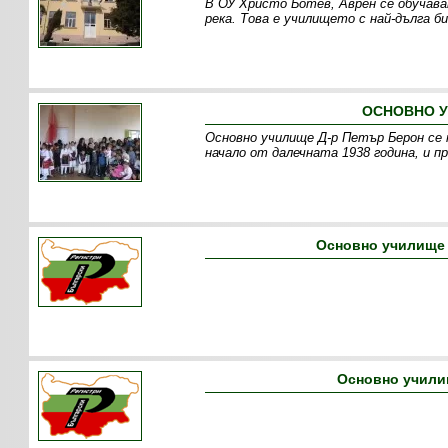
В ОУ Христо Ботев, Аврен се обучава
река. Това е училището с най-дълга б
ОСНОВНО У
Основно училище Д-р Петър Берон се 
начало от далечната 1938 година, и п
Основно училище 
Основно учили