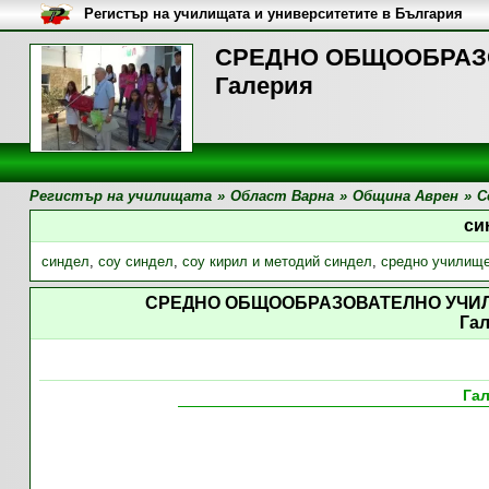
Регистър на училищата и университетите в България
СРЕДНО ОБЩООБРАЗОВ
Галерия
Регистър на училищата
»
Област Варна
»
Община Аврен
»
С
си
синдел
,
соу синдел
,
соу кирил и методий синдел
,
средно училищ
СРЕДНО ОБЩООБРАЗОВАТЕЛНО УЧИЛ
Га
Га