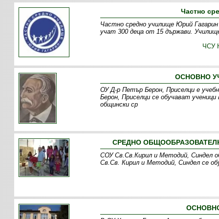
Частно ср
Частно средно училище Юрий Гагарин
учат 300 деца от 15 държави. Училище
ЧСУ 
ОСНОВНО УЧ
ОУ Д-р Петър Берон, Приселци е учебн
Берон, Приселци се обучават ученици
общински ср
СРЕДНО ОБЩООБРАЗОВАТЕЛНО
СОУ Св.Св.Кирил и Методий, Синдел о
Св.Св. Кирил и Методий, Синдел се о
ОСНОВНО