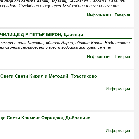
т деца от селата Аврен, Здравец, Бенковски, Садово и Казашка
иография. Създадено е още през 1857 година и вече повече от
Информация
Галерия
ЧИЛИЩЕ Д-Р ПЕТЪР БЕРОН, Царевци
намира в село Царевци, община Аврен, област Варна. Води своето
рез своята седемдесет и шест годишна история, се е пр
Информация
Галерия
Свети Свети Кирил и Методий, Тръстиково
Информация
ще Свети Климент Охридски, Дъбравино
Информация