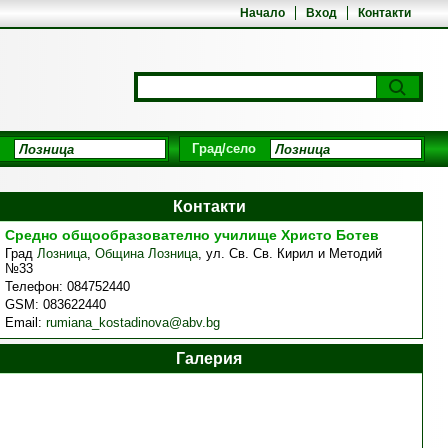
Начало
Вход
Контакти
Град/село
Контакти
Средно общообразователно училище Христо Ботев
Град
Лозница
,
Община Лозница
,
ул. Св. Св. Кирил и Методий
№33
Телефон:
084752440
GSM:
083622440
Email:
rumiana_kostadinova@abv.bg
Галерия