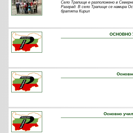
Село Трапище е разположено в Северн
Разград. В село Трапище се намира О
братята Кирил
ОСНОВНО 
Основн
Основно учил