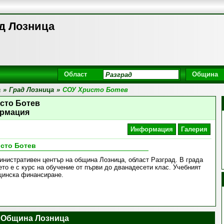
ад Лозница
Област
Община
а
»
Град Лозница
»
СОУ Христо Ботев
сто Ботев
рмация
Информация
Галерия
сто Ботев
инистративен център на община Лозница, област Разград. В града
о е с курс на обучение от първи до дванадесети клас. Учебният
щинска финансиране.
 Община Лозница