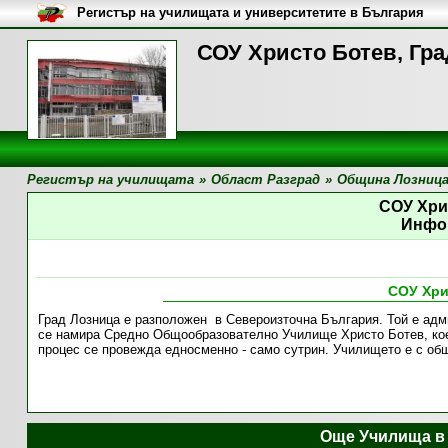
Регистър на училищата и университетите в България
СОУ Христо Ботев, Гр
Регистър на училищата
»
Област Разград
»
Община Лозниц
СОУ Хри
Инфо
СОУ Хри
Град Лозница е разположен в Североизточна България. Той е адм
се намира Средно Общообразователно Училище Христо Ботев, коет
процес се провежда едносменно - само сутрин. Училището е с об
Още Училища в