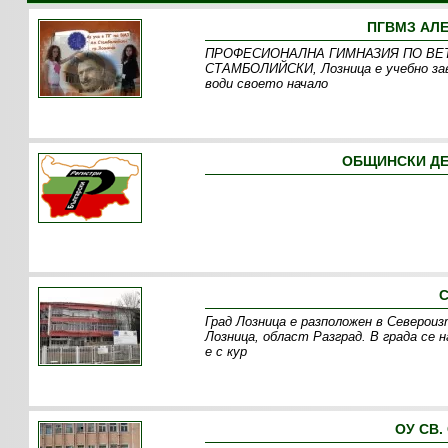
ПГВМЗ АЛ
ПРОФЕСИОНАЛНА ГИМНАЗИЯ ПО ВЕ
СТАМБОЛИЙСКИ, Лозница е учебно зав
води своето начало
ОБЩИНСКИ ДЕТ
С
Град Лозница е разположен в Северои
Лозница, област Разград. В града се
е с кур
ОУ СВ.