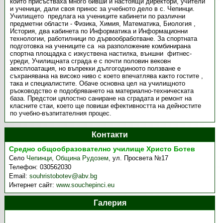
който присъстваха много бивши и настоящи директори, учители
и ученици, дали своя принос за учебното дело в с. Чепинци.
Училището предлага на учениците кабинети по различни
предметни области - Физика, Химия, Математика, Биология ,
История, два кабинета по Информатика и Информационни
технологии, работилници по дървообработване. За спортната
подготовка на учениците са на разположение комбинирана
спортна площадка с изкуствена настилка, външни фитнес-
уреди, Училищната сграда е с почти половин вековн
аексплоатация, но въпрекки дългогодиноото ползване е
съхранявана на високо ниво с което впечатлява както гостите ,
така и специалистите. Обаче основна цел на училищното
ръоководство е подобряването на материално-техническата
база. Предстои цялостно саниране на сградата и ремонт на
класните стаи, което ще повиши ефективността на дейностите
по учебно-възпитателния процес.
Контакти
Средно общообразователно училище Христо Ботев
Село
Чепинци
,
Община Рудозем
,
ул. Просвета №17
Телефон:
030562030
Email:
souhristobotev@abv.bg
Интернет сайт:
www.souchepinci.eu
Галерия