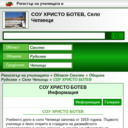
Регистър на училищата и
университетите в България
СОУ ХРИСТО БОТЕВ, Село
Чепинци
Област
Община
Град/село
Регистър на училищата
»
Област Смолян
»
Община
Рудозем
»
Село Чепинци
»
СОУ ХРИСТО БОТЕВ
СОУ ХРИСТО БОТЕВ
Информация
Информация
Галерия
СОУ ХРИСТО БОТЕВ
Учебното дело в село Чепинци започва от 1919 година. Първото
училище е било открито в сградата на джамийското