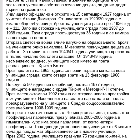
настоятелство в малка стаичка, а жените на офицерите от
заставата учели по собствено желание децата, за да им дадат
първична грамотност.
Училището официално е открито на 15 септември 1927 година от
учителя Атанас Димитров. От началото на 1929/30 година е
имало общо 54 ученици, броят на учениците расте през 1936 год.
е – 111. Започва строежа на училищната сграда през 1937 до
1938 година. Тази сграда просъществува 35 години и се намира
на центъра на селото.
Втората световна война влияе пагубно на образованието, броят
на учениците рязко намалява. Мизерията принуждава децата да
работят. За първи път през 1940/41 година училището прераства
в пълно начално без слети класове. От 1948/49 година
несменяемо до днес, училището носи името на поета
революционер – Христо Ботев.
През пролетта на 1963 година се прави първата копка за нова
училищна сграда, която отваря врати на 13 февруари 1966
година.
По случай 50-годишния си юбилей, честван 1977 година,
училището е наградено с орден ”Кирил и Методий”- ІІ степен.
През месец октомври 1992 година се открива новата пристройка
към училището. Населението на селото нараства и се налага
преобразуването на училището в Средно общообразователно
през учебната 1998-1999 година.
Интересът към гимназията в с. Чепинци се засилва, създават се
профилирани паралелки, през учебната 2005-2006 година в
гимназиален курс има осем паралелки, от които четири
профилирани. Това доведе до желание на учениците от близките
села да продължат образованието си в нашето училище.
През 2002 година училището празнува 75 годишен юбилей, на