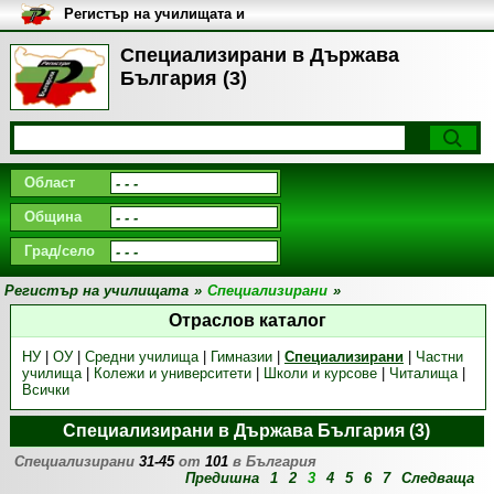
Регистър на училищата и
университетите в България
Специализирани в Държава
България (3)
Област
Община
Град/село
Регистър на училищата
»
Специализирани
»
Отраслов каталог
НУ
|
ОУ
|
Средни училища
|
Гимназии
|
Специализирани
|
Частни
училища
|
Колежи и университети
|
Школи и курсове
|
Читалища
|
Всички
Специализирани в Държава България (3)
Специализирани
31-45
от
101
в България
Предишна
1
2
3
4
5
6
7
Следваща