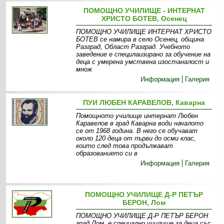
ПОМОЩНО УЧИЛИЩЕ - ИНТЕРНАТ
ХРИСТО БОТЕВ, Осенец
ПОМОЩНО УЧИЛИЩЕ ИНТЕРНАТ ХРИСТО
БОТЕВ се намира в село Осенец, община
Разград, Област Разград. Учебното
заведение е специлаизирано за обучение на
деца с умерена умствена изостаналост и
множ
Информация
Галерия
ПУИ ЛЮБЕН КАРАВЕЛОВ, Каварна
Помощното училище интернат Любен
Каравелов в град Каварна води началото
се от 1968 година. В него се обучават
около 120 деца от първи до осми клас,
които след това продължават
образованието си в
Информация
Галерия
ПОМОЩНО УЧИЛИЩЕ Д-Р ПЕТЪР
БЕРОН, Лом
ПОМОЩНО УЧИЛИЩЕ Д-Р ПЕТЪР БЕРОН
град Лом, е специално училище за деца със