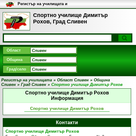
Регистър на училищата и
университетите в България
Спортно училище Димитър
Рохов, Град Сливен
Област
Община
Град/село
Регистър на училищата
»
Област Сливен
»
Община
Сливен
»
Град Сливен
»
Спортно училище Димитър Рохов
Спортно училище Димитър Рохов
Информация
Спортно училище Димитър Рохов
Контакти
Спортно училище Димитър Рохов