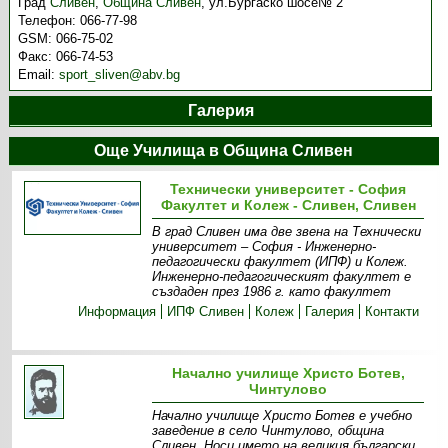
Град
Сливен
,
Община Сливен
,
ул.Бургаско шосе№ 2
Телефон:
066-77-98
GSM:
066-75-02
Факс:
066-74-53
Email:
sport_sliven@abv.bg
Галерия
Още Училища в Община Сливен
Технически университет - София
Факултет и Колеж - Сливен, Сливен
В град Сливен има две звена на Технически
университет – София - Инженерно-
педагогически факултет (ИПФ) и Колеж.
Инженерно-педагогическият факултет е
създаден през 1986 г. като факултет
Информация
ИПФ Сливен
Колеж
Галерия
Контакти
Начално училище Христо Ботев,
Чинтулово
Начално училище Христо Ботев е учебно
заведение в село Чинтулово, община
Сливен. Носи името на великия български