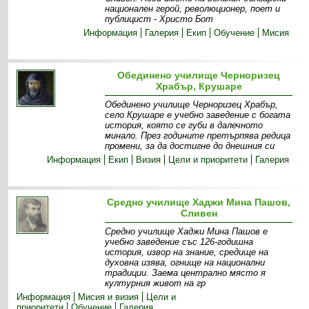
национален герой, революционер, поет и
публицист - Христо Бот
Информация
Галерия
Екип
Обучение
Мисия
Обединено училище Черноризец
Храбър, Крушаре
Обединено училище Черноризец Храбър,
село Крушаре е учебно заведение с богата
история, която се губи в далечното
минало. През годините претърпява редица
промени, за да достигне до днешния си
Информация
Екип
Визия
Цели и приоритети
Галерия
Средно училище Хаджи Мина Пашов,
Сливен
Средно училище Хаджи Мина Пашов е
учебно заведение със 126-годишна
история, извор на знание, средище на
духовна изява, огнище на национални
традиции. Заема централно място я
културния живот на гр
Информация
Мисия и визия
Цели и
приоритети
Обучение
Галерия