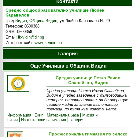
Контакти
Средно общообразователно училище Любен
Каравелов
Град
Видин
,
Община Видин
,
ул.Любен Каравелов № 29
Телефон:
0600388
GSM:
0600358
Email:
lk-vidin@dir.bg
Интернет сайт:
www.lk-vidin.eu
Галерия
Още Училища в Община Видин
Средно училище Петко Рачов
Славейков, Видин
Средно училище Петко Рачов Славейков,
Видин е учебно заведение с дългогодишна
история, отворило врати, за да посрещне
своите жадни за знание възпитаници,
поемащи по пътя към новото, непоз
Информация
Екип
Материална база
Мисия и
визия
Извънкласни занимания
Галерия
Професионална гимназия по селско