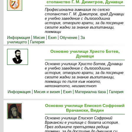
стопанство Г. М. Димитров, Дунавци
Професионална гимназия по селско
стопанство Г. М. Димитров, град Дунавци
е учебно заведение с дългогодишна
история, отворило врати, за да посрещне
своите жадни за знание възпитаници,
поемащи
Информация
Мисия
Екип
Обучение
За
училището
Галерия
Основно училище Христо Ботев,
Дунавци
Основно училище Христо Ботев, Дунавци
е учебно заведение с дългогодишна
история, отворило врати, за да посрещне
своите жадни за знание възпитаници,
поемащи по пътя към новото,
непознатото, неизвестнот
Информация
Мисия и визия
Екип
Материална база
Галерия
Основно училище Епископ Софроний
Врачански, Видин
Основно училище Епископ Софроний
Врачански е училище с богата история.
През годините претърпява редица
промени, за да достигне до днешния си