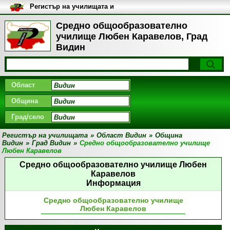
Регистър на училищата и
университетите в България
Средно общообразователно
училище Любен Каравелов, Град
Видин
Област
Община
Град/село
Регистър на училищата
»
Област Видин
»
Община
Видин
»
Град Видин
»
Средно общообразователно училище
Любен Каравелов
Средно общообразователно училище Любен
Каравелов
Информация
Средно общообразователно училище
Любен Каравелов