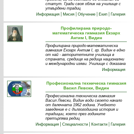
статут. Гради своя облик на училище с
утвърдени традиц
Информация
Мисия
Обучение
Екип
Галерия
Профилирана природо-
математическа гимназия Екзарх
Антим I, Видин
Профилирана природо-математическа
гимназия Екзарх Антим I, гр. Видин е едно
от най - авторитетните училища в
страната, средище на редица национални
и международни изяви. Училище с доказана
Информация
Професионална техническа гимназия
Васил Левски, Видин
Професионална техническа гимназия
Васил Левски, Видин води своето начало
от далечната 1962 година. Учебното
заведение е с дългогодишна история и
традиции, което през годините
претърпява редиц
Информация
Специалности
Контакти
Галерия