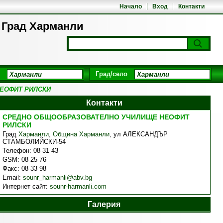
Начало
Вход
Контакти
рад Харманли
Град/село
ЕОФИТ РИЛСКИ
Контакти
СРЕДНО ОБЩООБРАЗОВАТЕЛНО УЧИЛИЩЕ НЕОФИТ
РИЛСКИ
Град
Харманли
,
Община Харманли
,
ул АЛЕКСАНДЪР
СТАМБОЛИЙСКИ-54
Телефон:
08 31 43
GSM:
08 25 76
Факс:
08 33 98
Email:
sounr_harmanli@abv.bg
Интернет сайт:
sounr-harmanli.com
Галерия