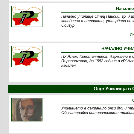
Начално
Начално училище Отец Паисий, гр. Ха
заведения в страната, утвърдило се 
Осигур
И
НАЧАЛНО УЧИЛ
НУ Алеко Константинов, Харманли е ос
Първоначално, до 1952 година в НУ Ал
начален
Още Училища в 
Училището е съхранило онзи дух и тр
Обогатявайки историческите традиции