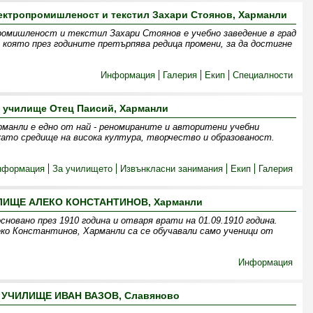
ектропромишленост и текстил Захари Стоянов, Харманли
ромишленост и текстил Захари Стоянов е учебно заведение в град
 която през годините претърпява редица промени, за да достигне
Информация
Галерия
Екип
Специалности
 училище Отец Паисий, Харманли
рманли е едно от най - реномираните и авторитени учебни
като средище на висока култура, творчество и образованост.
нформация
За училището
Извънкласни занимания
Екип
Галерия
ИЩЕ АЛЕКО КОНСТАНТИНОВ, Харманли
новано през 1910 година и отваря врати на 01.09.1910 година.
еко Константинов, Харманли са се обучавали само ученици от
Информация
УЧИЛИЩЕ ИВАН ВАЗОВ, Славяново