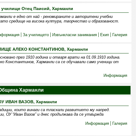
 училище Отец Паисий, Харманли
рманли е едно от най - реномираните и авторитени учебни
като средище на висока култура, творчество и образованост.
нформация
За училището
Извънкласни занимания
Екип
Галерия
ИЩЕ АЛЕКО КОНСТАНТИНОВ, Харманли
новано през 1910 година и отваря врати на 01.09.1910 година.
еко Константинов, Харманли са се обучавали само ученици от
Информация
Община Харманли
ОУ ИВАН ВАЗОВ, Харманли
адиции, които винаги са тласкали развитието му напред.
, ОУ “Иван Вазов” и днес продължава да се утвържда
Информация
Галерия