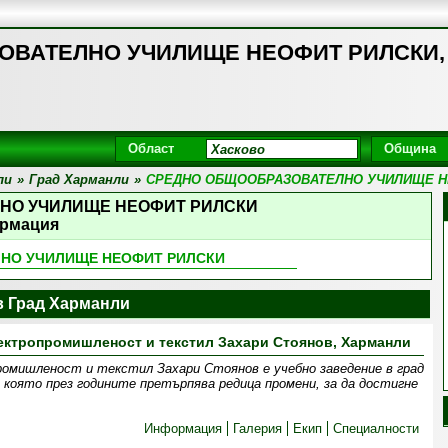
ВАТЕЛНО УЧИЛИЩЕ НЕОФИТ РИЛСКИ, Г
Област
Община
ли
»
Град Харманли
»
СРЕДНО ОБЩООБРАЗОВАТЕЛНО УЧИЛИЩЕ Н
НО УЧИЛИЩЕ НЕОФИТ РИЛСКИ
рмация
НО УЧИЛИЩЕ НЕОФИТ РИЛСКИ
 Град Харманли
ектропромишленост и текстил Захари Стоянов, Харманли
ромишленост и текстил Захари Стоянов е учебно заведение в град
 която през годините претърпява редица промени, за да достигне
Информация
Галерия
Екип
Специалности