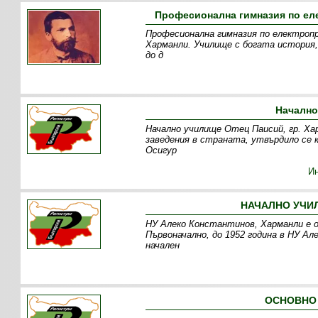
Професионална гимназия по ел
Професионална гимназия по електроп
Харманли. Училище с богата история,
до д
Начално
Начално училище Отец Паисий, гр. Ха
заведения в страната, утвърдило се 
Осигур
И
НАЧАЛНО УЧИЛ
НУ Алеко Константинов, Харманли е ос
Първоначално, до 1952 година в НУ Ал
начален
ОСНОВНО 