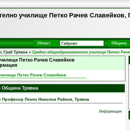
елно училище Петко Рачев Славейков, 
Област
Община
»
Град Трявна
»
Средно общообразователно училище Петко Раче
чилище Петко Рачев Славейков
рмация
чилище Петко Рачев Славейков
 Община Трявна
 Професор Пенчо Николов Райков, Трявна
Информация