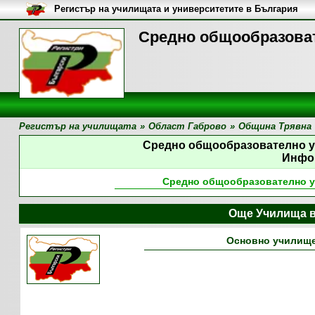
Регистър на училищата и университетите в България
Средно общообразоват
Регистър на училищата
»
Област Габрово
»
Община Трявна
Средно общообразователно у
Инфо
Средно общообразователно у
Още Училища в
Основно училище