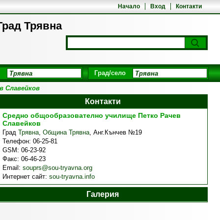
Начало
Вход
Контакти
Град Трявна
Град/село
в Славейков
Контакти
Средно общообразователно училище Петко Рачев
Славейков
Град
Трявна
,
Община Трявна
,
Анг.Кънчев №19
Телефон:
06-25-81
GSM:
06-23-92
Факс:
06-46-23
Email:
souprs@sou-tryavna.org
Интернет сайт:
sou-tryavna.info
Галерия