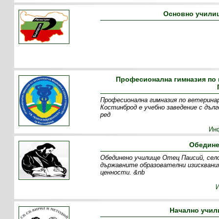
Основно училищ
Професионална гимназия по 
Професионална гимназия по ветеринар
Костинброд е учебно заведение с дъл
ред
Ин
Обедине
Обединено училище Отец Паисий, село
държавните образователни изисквани
ценности. &nb
Начално учил