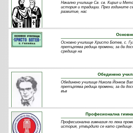
Начално училище Св. св. Кирил и Мето
история и традиции. През годините се
развитие, нас
Основно
Основно училище Христо Ботев, с. Гул
претърпява редица промени, за да до
средище на
Обединено учил
Обединено училище Никола Йонков Вап
претърпява редица промени, за да до
във
Професионална гимназ
Професионална гимназия по лека пром
история, утвърдило се като средище 