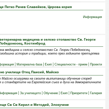
е Петко Рачев Славейков, Церова кория
Информация
ветеринарна медицина и селско стопанство Св. Георги
Победоносец, Костинброд
на медицина и селско стопанство Св. Георги Победоносец,
гогодишна история и традиции, което през годините претърпява
формация
Материална база
Екип
Специалности - прием
Проекти
но училище Отец Паисий, Майско
 Майско осигурява на своите възпитаници обучение според
я и стандартите на Европейския съюз в духа на демократичните
Информация
За училището
Обучение
Екип
Приоритети
Галерия
ище Св Св Кирил и Методий, Злокучене