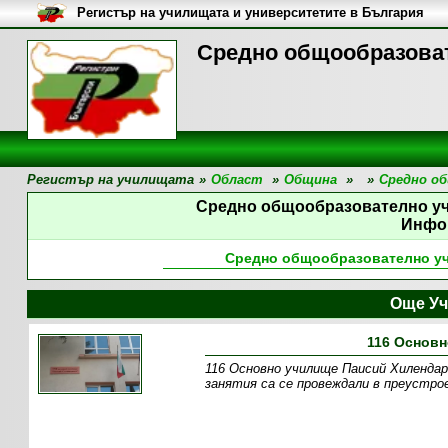
Регистър на училищата и университетите в България
Средно общообразова
Регистър на училищата
»
Област
»
Община
»
»
Средно о
Средно общообразователно у
Инфо
Средно общообразователно у
Още Уч
116 Основн
116 Основно училище Паисий Хилендарс
занятия са се провеждали в преустро