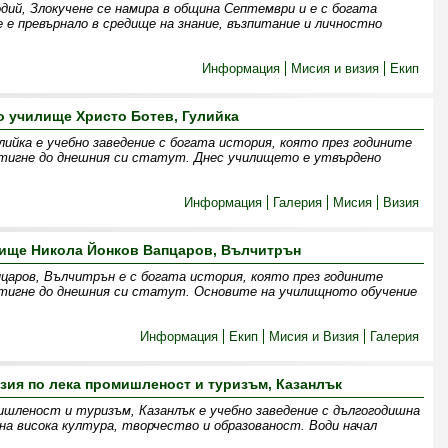
дий, Злокучене се намира в община Септември и е с богата
 е превърнало в средище на знание, възпитание и личностно
Информация
Мисия и визия
Екип
 училище Христо Ботев, Гулийка
ийка е учебно заведение с богата история, която през годините
стигне до днешния си статут. Днес училището е утвърдено
Информация
Галерия
Мисия
Визия
ище Никола Йонков Вапцаров, Вълчитрън
царов, Вълчитрън е с богата история, която през годините
стигне до днешния си статут. Основите на училищното обучение
Информация
Екип
Мисия и Визия
Галерия
ия по лека промишленост и туризъм, Казанлък
ишленост и туризъм, Казанлък е учебно заведение с дългогодишна
на висока култура, творчество и образованост. Води начал