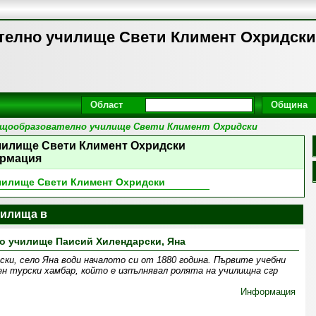
телно училище Свети Климент Охридски
Област
Община
бщообразователно училище Свети Климент Охридски
чилище Свети Климент Охридски
рмация
чилище Свети Климент Охридски
илища в
о училище Паисий Хилендарски, Яна
ки, село Яна води началото си от 1880 година. Първите учебни
ен турски хамбар, който е изпълнявал ролята на училищна сгр
Информация