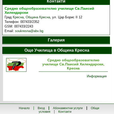
Контакти
Средно общообразователно училище Св.Паисий
Хилендарски
Град
Кресна
,
Община Кресна
,
ул. Цар Борис II 12
Телефон:
007433/2352
GSM:
007433/2243
Email:
soukresna@abv.bg
Галерия
Още Училища в Община Кресна
Средно общообразователно
училище Св.Паисий Хилендарски,
Кресна
Информация
Начало
Вход
Абонаментни услуги
Общи
условия
Контакти