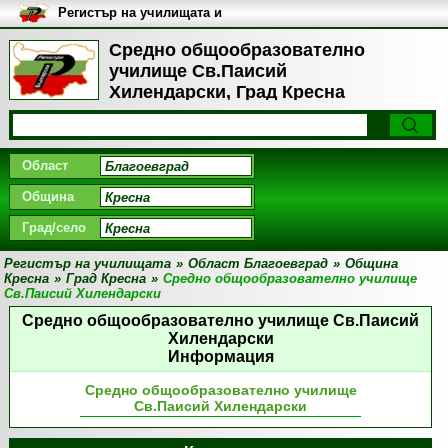
Регистър на училищата и
университетите в България
Средно общообразователно
училище Св.Паисий
Хилендарски, Град Кресна
Област
Община
Град/село
Регистър на училищата
»
Област Благоевград
»
Община
Кресна
»
Град Кресна
»
Средно общообразователно училище
Св.Паисий Хилендарски
Средно общообразователно училище Св.Паисий
Хилендарски
Информация
Средно общообразователно училище
Св.Паисий Хилендарски