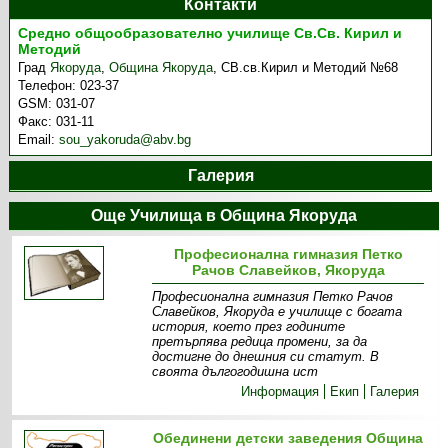
Контакти
Средно общообразователно училище Св.Св. Кирил и
Методий
Град
Якоруда
,
Община Якоруда
,
СВ.св.Кирил и Методий №68
Телефон:
023-37
GSM:
031-07
Факс:
031-11
Email:
sou_yakoruda@abv.bg
Галерия
Още Училища в Община Якоруда
Професионална гимназия Петко
Рачов Славейков, Якоруда
Професионална гимназия Петко Рачов
Славейков, Якоруда е училище с богата
история, което през годините
претърпява редица промени, за да
достигне до днешния си статут. В
своята дългогодишна ист
Информация
Екип
Галерия
Обединени детски заведения Община