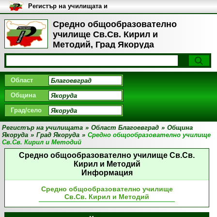
Регистър на училищата и
университетите в България
Средно общообразователно
училище Св.Св. Кирил и
Методий, Град Якоруда
Област
Община
Град/село
Регистър на училищата
»
Област Благоевград
»
Община
Якоруда
»
Град Якоруда
»
Средно общообразователно училище
Св.Св. Кирил и Методий
Средно общообразователно училище Св.Св.
Кирил и Методий
Информация
Средно общообразователно училище
Св.Св. Кирил и Методий