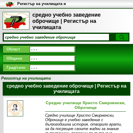
Регистър на училищата и
университетите в България
средно учебно заведение
оброчище | Регистър на
училищата
Област
Община
Град/село
Регистър на училищата
средно учебно заведение оброчище | Регистър на
училищата
Средно училище Христо Смирненски,
Оброчище
Средно училище Христо Смирненски,
Оброчище е учебно заведение с
дългогодишна история, отворило врати,
за да посрещне своите жадни за знание