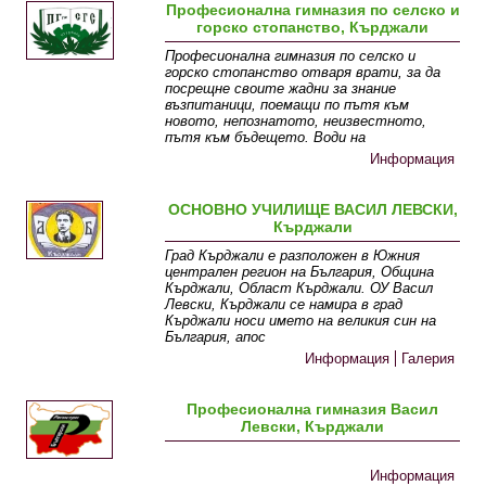
Професионална гимназия по селско и
горско стопанство, Кърджали
Професионална гимназия по селско и
горско стопанство отваря врати, за да
посрещне своите жадни за знание
възпитаници, поемащи по пътя към
новото, непознатото, неизвестното,
пътя към бъдещето. Води на
Информация
ОСНОВНО УЧИЛИЩЕ ВАСИЛ ЛЕВСКИ,
Кърджали
Град Кърджали е разположен в Южния
централен регион на България, Община
Кърджали, Област Кърджали. ОУ Васил
Левски, Кърджали се намира в град
Кърджали носи името на великия син на
България, апос
Информация
Галерия
Професионална гимназия Васил
Левски, Кърджали
Информация