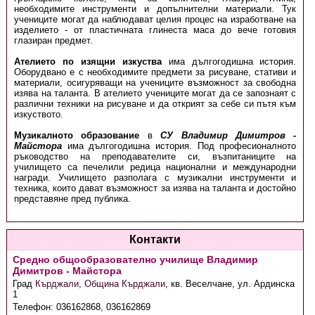
необходимите инструменти и допълнителни материали. Тук
учениците могат да наблюдават целия процес на изработване на
изделието - от пластичната глинеста маса до вече готовия
глазиран предмет.
Ателието по изящни изкуства
има дългогодишна история.
Оборудвано е с необходимите предмети за рисуване, стативи и
материали, осигуряващи на учениците възможност за свободна
изява на таланта. В ателието учениците могат да се запознаят с
различни техники на рисуване и да открият за себе си пътя към
изкуството.
Музикалното образование
в
СУ Владимир Димитров -
Майстора
има дългогодишна история. Под професионалното
ръководство на преподавателите си, възпитаниците на
училището са печелили редица национални и международни
награди. Училището разполага с музикални инструменти и
техника, които дават възможност за изява на таланта и достойно
представяне пред публика.
Контакти
Средно общообразователно училище Владимир
Димитров - Майстора
Град
Кърджали
,
Община Кърджали
,
кв. Веселчане, ул. Ардинска
1
Телефон:
036162868, 036162869