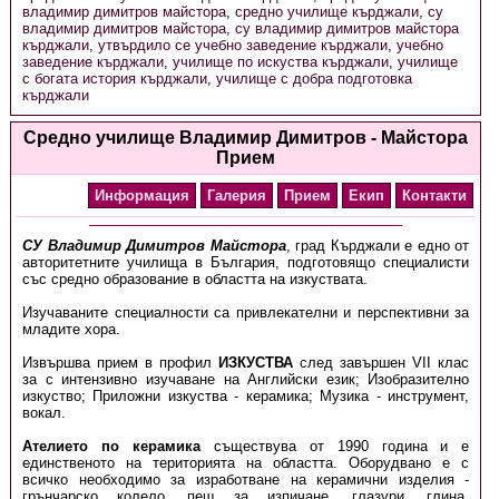
владимир димитров майстора
,
средно училище кърджали
,
су
владимир димитров майстора
,
су владимир димитров майстора
кърджали
,
утвърдило се учебно заведение кърджали
,
учебно
заведение кърджали
,
училище по искуства кърджали
,
училище
с богата история кърджали
,
училище с добра подготовка
кърджали
Средно училище Владимир Димитров - Майстора
Прием
Информация
Галерия
Прием
Екип
Контакти
СУ Владимир Димитров Майстора
, град Кърджали е едно от
авторитетните училища в България, подготовящо специалисти
със средно образование в областта на изкуствата.
Изучаваните специалности са привлекателни и перспективни за
младите хора.
Извършва прием в профил
ИЗКУСТВА
след завършен VII клас
за с интензивно изучаване на Английски език; Изобразително
изкуство; Приложни изкуства - керамика; Музика - инструмент,
вокал.
Ателието по керамика
съществува от 1990 година и е
единственото на територията на областта. Оборудвано е с
всичко необходимо за изработване на керамични изделия -
грънчарско колело, пещ за изпичане, глазури, глина,