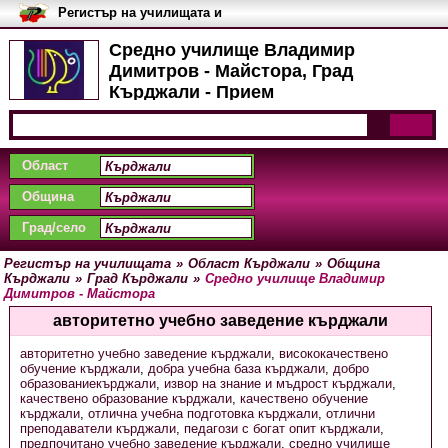
Регистър на училищата и
университетите в България
Средно училище Владимир
Димитров - Майстора, Град
Кърджали - Прием
Област
Община
Град/село
Регистър на училищата
»
Област Кърджали
»
Община
Кърджали
»
Град Кърджали
»
Средно училище Владимир
Димитров - Майстора
авторитетно учебно заведение кърджали
авторитетно учебно заведение кърджали
,
висококачествено
обучение кърджали
,
добра учебна база кърджали
,
добро
образованиекърджали
,
извор на знание и мъдрост кърджали
,
качествено образование кърджали
,
качествено обучение
кърджали
,
отлична учебна подготовка кърджали
,
отлични
преподаватели кърджали
,
педагози с богат опит кърджали
,
предпочитано учебно заведение кърджали
,
средно училище