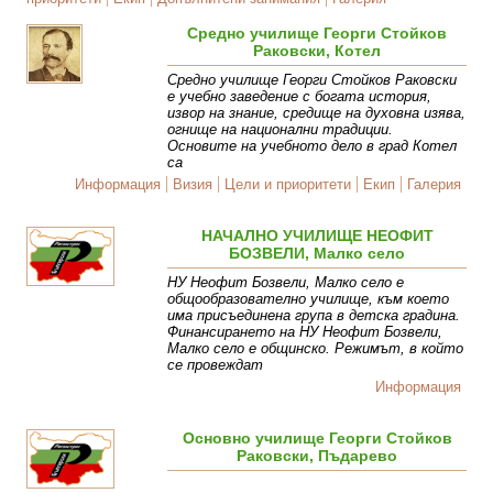
Средно училище Георги Стойков
Раковски, Котел
Средно училище Георги Стойков Раковски
е учебно заведение с богата история,
извор на знание, средище на духовна изява,
огнище на национални традиции.
Основите на учебното дело в град Котел
са
Информация
Визия
Цели и приоритети
Екип
Галерия
НАЧАЛНО УЧИЛИЩЕ НЕОФИТ
БОЗВЕЛИ, Малко село
НУ Неофит Бозвели, Малко село е
общообразователно училище, към което
има присъединена група в детска градина.
Финансирането на НУ Неофит Бозвели,
Малко село е общинско. Режимът, в който
се провеждат
Информация
Основно училище Георги Стойков
Раковски, Пъдарево