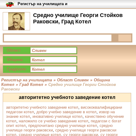
Регистър на училищата и
университетите в България
Средно училище Георги Стойков
Раковски, Град Котел
Област
Община
Град/село
Регистър на училищата
»
Област Сливен
»
Община
Котел
»
Град Котел
»
Средно училище Георги Стойков
Раковски
авторитетно учебното заведение котел
авторитетно учебното заведение котел
,
висококвалифицирани
педагози котел
,
добро учебно заведение в котел
,
извор на
знание котел
,
иновативно училище котел
,
качествено обучение
котел
,
наложило се учебно заведение котел
,
педагози с богат
опит котел
,
предпочитано средно училище котел
,
средно
училище георги раковски
,
средно училище георги раковски
котел
,
средно училище котел
,
су георги раковски
,
су георги