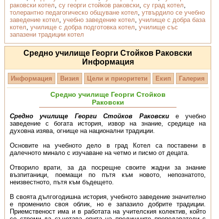
раковски котел
,
су георги стойков раковски
,
су град котел
,
толерантно педагогическо общуване котел
,
утвърдило се учебно
заведение котел
,
учебно заведение котел
,
училище с добра база
котел
,
училище с добра подготовка котел
,
училище със
запазени традиции котел
Средно училище Георги Стойков Раковски
Информация
Информация
Визия
Цели и приоритети
Екип
Галерия
Средно училище Георги Стойков
Раковски
Средно училище Георги Стойков Раковски
е учебно
заведение с богата история, извор на знание, средище на
духовна изява, огнище на национални традиции.
Основите на учебното дело в град Котел са поставени в
далечното минало с изучаване на четмо и писмо от децата.
Отворило врати, за да посрещне своите жадни за знание
възпитаници, поемащи по пътя към новото, непознатото,
неизвестното, пътя към бъдещето.
В своята дългогодишна история, учебното заведение значително
е променило своя облик, но е запазило добрите традиции.
Приемственост има и в работата на учителския колектив, който
се стреми да съчетава опита на предишните преподаватели с