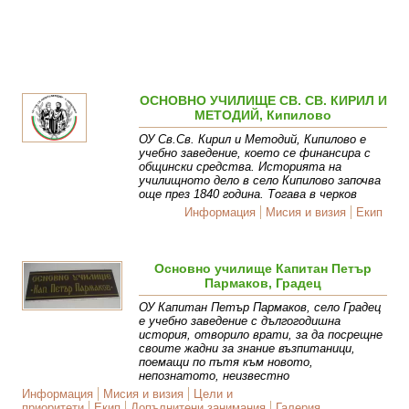
ОСНОВНО УЧИЛИЩЕ СВ. СВ. КИРИЛ И
МЕТОДИЙ, Кипилово
ОУ Св.Св. Кирил и Методий, Кипилово е
учебно заведение, което се финансира с
общински средства. Историята на
училищното дело в село Кипилово започва
още през 1840 година. Тогава в черков
Информация
Мисия и визия
Екип
Основно училище Капитан Петър
Пармаков, Градец
ОУ Капитан Петър Пармаков, село Градец
е учебно заведение с дългогодишна
история, отворило врати, за да посрещне
своите жадни за знание възпитаници,
поемащи по пътя към новото,
непознатото, неизвестно
Информация
Мисия и визия
Цели и
приоритети
Екип
Допълнитени занимания
Галерия