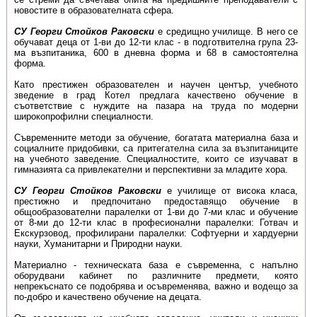
новостите в образователната сфера.
СУ Георги Стойков Раковски
е средищно училище. В него се
обучават деца от 1-ви до 12-ти клас - в подготвителна група 23-
ма възпитаника, 600 в дневна форма и 68 в самостоятелна
форма.
Като престижен образователен и научен център, учебното
зведение в град Котел предлага качествено обучение в
съответствие с нуждите на пазара на труда по модерни
широкопрофилни специалности.
Съвременните методи за обучение, богатата материална база и
социалните придобивки, са притегателна сила за възпитаниците
на учебното заведение. Специалностите, които се изучават в
гимназията са привлекателни и перспективни за младите хора.
СУ Георги Стойков Раковски
е училище от висока класа,
престижно и предпо­читано предоставящо обучение в
общообразователни паралелки от 1-ви до 7-ми клас и обучение
от 8-ми до 12-ти клас в професионални паралелки: Готвач и
Екскурзовод, профилирани паралелки: Софтуерни и хардуерни
науки, Хуманитарни и Природни науки.
Материално - техническата база е съвременна, с напълно
оборудвани кабинет по различните предмети, която
непрекъснато се подобрява и осъвременява, важно и водещо за
по-добро и качествено обучение на децата.