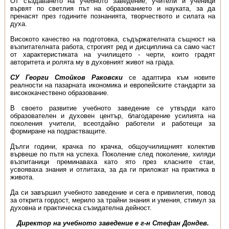
От създаването на учебното заведение, учители и ученици
вървят по светлия път на образованието и науката, за да
пренасят през годините познанията, творчеството и силата на
духа.
Високото качество на подготовка, съдържа­телната същност на
възпитателната работа, строгият ред и дисциплина са само част
от характери­стиката на училището - черти, които градят
авторитета и ролята му в духовният живот на града.
СУ Георги Стойков Раковски
се адаптира към новите
реалности на пазарната икономика и европейските стандарти за
висококачествено образование.
В своето развитие учебното заведение се утвърди като
образователен и духовен център, благода­рение усилията на
поколения учители, всеотдайно работели и работещи за
формиране на подрастващите.
Дълги години, крачка по крачка, общоучилищният колектив
вървеше по пътя на успеха. По­ко­­ле­ние след поколение, хиляди
възпитаници преминаваха като ято през класните стаи,
усвояваха знания и отлитаха, за да ги приложат на практика в
живота.
Да си завършил учебното заведение и сега е привилегия, повод
за открита гордост, мерило за трайни знания и умения, стимул за
духовна и практическа съзидателна дейност.
Директор на учебното заведение е г-н Стефан Дондев.